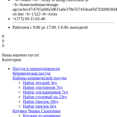
<b>/home/andrimar/storage-
ag/cache/47/4765afdfa5d831a6e378e557410ea45d7f2fd9836f
on line <b>1322</b>Array
+(373) 69-11-02-46
Работаем с 9:00 до 17:00. Сб-Вс выходной
0
0
0
Ваша корзина пуста!
Категории
Посуда и принадлежности
Керамическая посуда
Наборы керамической посуды
Набор детский 3ед
Набор для блинов 7ед
Набор для вареников 7ед
Набор столовый на 23ед
Набор тарелок 18ед
Набор тарелок 6ед
Кружки Чашки Салатники
Кружки из керамики