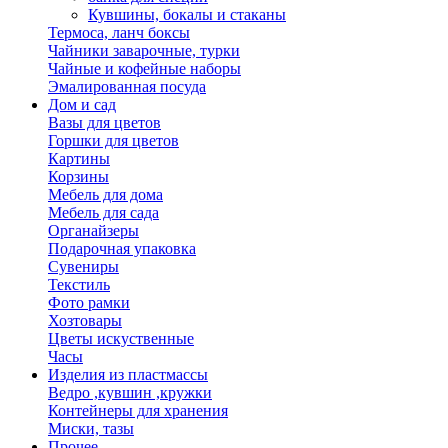
Кувшины, бокалы и стаканы
Термоса, ланч боксы
Чайники заварочные, турки
Чайные и кофейные наборы
Эмалированная посуда
Дом и сад
Вазы для цветов
Горшки для цветов
Картины
Корзины
Мебель для дома
Мебель для сада
Органайзеры
Подарочная упаковка
Сувениры
Текстиль
Фото рамки
Хозтовары
Цветы искуственные
Часы
Изделия из пластмассы
Ведро ,кувшин ,кружки
Контейнеры для хранения
Миски, тазы
Прочее