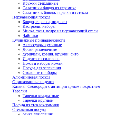
Кружки стеклянные
Салатники блюдо из керамике
Салатники, блюдо, тарелки из стекла
Нержавеющая посуда
Блюдо, тарелки, подносы
Кастрюли, наборы
Миска, тазы, ведро из нержавеющей стали
Чайники
Кулинарные принадлежности
Аксессуары кухонные
Доски разделочные
дуршлаги, ковши, кружки, сито
Изделия из силикона
Ножи и наборы ножей
Посуда для запекания
Столовые приборы
Алюминиевая посуда
Оцинкованные изделия
Казаны, Сковороды с антипригарным покрытием
Тарелки
Тарелки квадратные
Тарелки круглые
Посуда из стеклокерамики
Стеклянная посуда
банка для специй