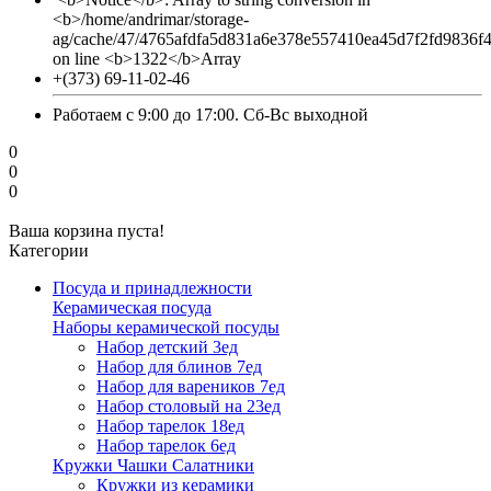
<b>/home/andrimar/storage-
ag/cache/47/4765afdfa5d831a6e378e557410ea45d7f2fd9836f
on line <b>1322</b>Array
+(373) 69-11-02-46
Работаем с 9:00 до 17:00. Сб-Вс выходной
0
0
0
Ваша корзина пуста!
Категории
Посуда и принадлежности
Керамическая посуда
Наборы керамической посуды
Набор детский 3ед
Набор для блинов 7ед
Набор для вареников 7ед
Набор столовый на 23ед
Набор тарелок 18ед
Набор тарелок 6ед
Кружки Чашки Салатники
Кружки из керамики