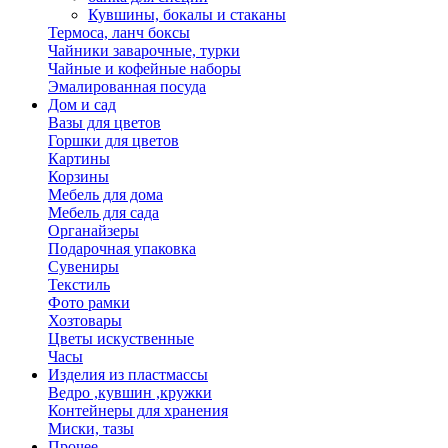
Кувшины, бокалы и стаканы
Термоса, ланч боксы
Чайники заварочные, турки
Чайные и кофейные наборы
Эмалированная посуда
Дом и сад
Вазы для цветов
Горшки для цветов
Картины
Корзины
Мебель для дома
Мебель для сада
Органайзеры
Подарочная упаковка
Сувениры
Текстиль
Фото рамки
Хозтовары
Цветы искуственные
Часы
Изделия из пластмассы
Ведро ,кувшин ,кружки
Контейнеры для хранения
Миски, тазы
Прочее