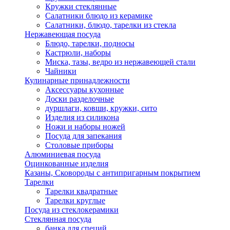
Кружки стеклянные
Салатники блюдо из керамике
Салатники, блюдо, тарелки из стекла
Нержавеющая посуда
Блюдо, тарелки, подносы
Кастрюли, наборы
Миска, тазы, ведро из нержавеющей стали
Чайники
Кулинарные принадлежности
Аксессуары кухонные
Доски разделочные
дуршлаги, ковши, кружки, сито
Изделия из силикона
Ножи и наборы ножей
Посуда для запекания
Столовые приборы
Алюминиевая посуда
Оцинкованные изделия
Казаны, Сковороды с антипригарным покрытием
Тарелки
Тарелки квадратные
Тарелки круглые
Посуда из стеклокерамики
Стеклянная посуда
банка для специй