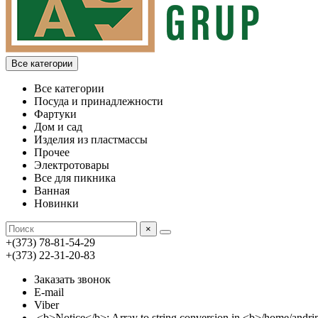
Все категории
Все категории
Посуда и принадлежности
Фартуки
Дом и сад
Изделия из пластмассы
Прочее
Электротовары
Все для пикника
Ванная
Новинки
×
+(373) 78-81-54-29
+(373) 22-31-20-83
Заказать звонок
E-mail
Viber
<b>Notice</b>: Array to string conversion in <b>/home/an