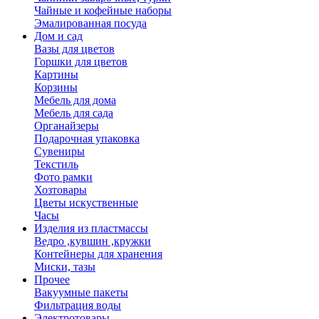
Чайные и кофейные наборы
Эмалированная посуда
Дом и сад
Вазы для цветов
Горшки для цветов
Картины
Корзины
Мебель для дома
Мебель для сада
Органайзеры
Подарочная упаковка
Сувениры
Текстиль
Фото рамки
Хозтовары
Цветы искуственные
Часы
Изделия из пластмассы
Ведро ,кувшин ,кружки
Контейнеры для хранения
Миски, тазы
Прочее
Вакуумные пакеты
Фильтрация воды
Электротовары