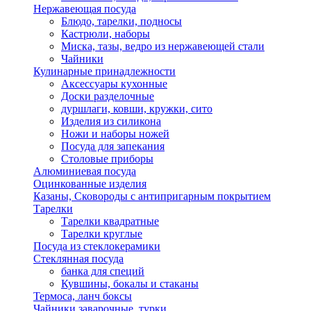
Нержавеющая посуда
Блюдо, тарелки, подносы
Кастрюли, наборы
Миска, тазы, ведро из нержавеющей стали
Чайники
Кулинарные принадлежности
Аксессуары кухонные
Доски разделочные
дуршлаги, ковши, кружки, сито
Изделия из силикона
Ножи и наборы ножей
Посуда для запекания
Столовые приборы
Алюминиевая посуда
Оцинкованные изделия
Казаны, Сковороды с антипригарным покрытием
Тарелки
Тарелки квадратные
Тарелки круглые
Посуда из стеклокерамики
Стеклянная посуда
банка для специй
Кувшины, бокалы и стаканы
Термоса, ланч боксы
Чайники заварочные, турки