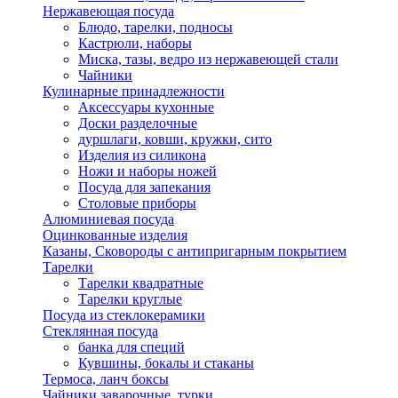
Нержавеющая посуда
Блюдо, тарелки, подносы
Кастрюли, наборы
Миска, тазы, ведро из нержавеющей стали
Чайники
Кулинарные принадлежности
Аксессуары кухонные
Доски разделочные
дуршлаги, ковши, кружки, сито
Изделия из силикона
Ножи и наборы ножей
Посуда для запекания
Столовые приборы
Алюминиевая посуда
Оцинкованные изделия
Казаны, Сковороды с антипригарным покрытием
Тарелки
Тарелки квадратные
Тарелки круглые
Посуда из стеклокерамики
Стеклянная посуда
банка для специй
Кувшины, бокалы и стаканы
Термоса, ланч боксы
Чайники заварочные, турки