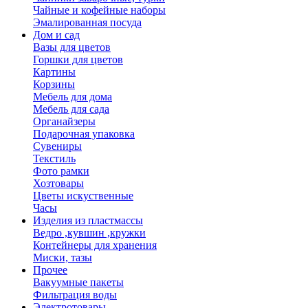
Чайные и кофейные наборы
Эмалированная посуда
Дом и сад
Вазы для цветов
Горшки для цветов
Картины
Корзины
Мебель для дома
Мебель для сада
Органайзеры
Подарочная упаковка
Сувениры
Текстиль
Фото рамки
Хозтовары
Цветы искуственные
Часы
Изделия из пластмассы
Ведро ,кувшин ,кружки
Контейнеры для хранения
Миски, тазы
Прочее
Вакуумные пакеты
Фильтрация воды
Электротовары