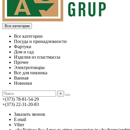
Все категории
Все категории
Посуда и принадлежности
Фартуки
Дом и сад
Изделия из пластмассы
Прочее
Электротовары
Все для пикника
Ванная
Новинки
×
+(373) 78-81-54-29
+(373) 22-31-20-83
Заказать звонок
E-mail
Viber
<b>Notice</b>: Array to string conversion in <b>/home/an