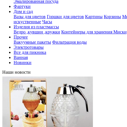
Эмалированная посуда
Фартуки
Дом и сад
Вазы для цветов
Горшки для цветов
Картины
Корзины
Ме
искуственные
Часы
Изделия из пластмассы
Ведро ,кувшин ,кружки
Контейнеры для хранения
Миски,
Прочее
Вакуумные пакеты
Фильтрация воды
Электротовары
Все для пикника
Ванная
Новинки
Наши новости