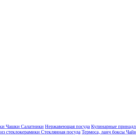
ки Чашки Салатники
Нержавеющая посуда
Кулинарные принадл
 из стеклокерамики
Стеклянная посуда
Термоса, ланч боксы
Чайн