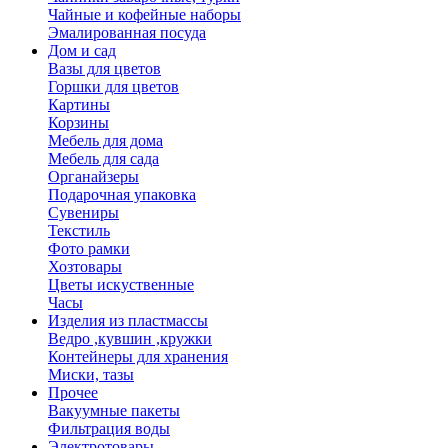
Чайные и кофейные наборы
Эмалированная посуда
Дом и сад
Вазы для цветов
Горшки для цветов
Картины
Корзины
Мебель для дома
Мебель для сада
Органайзеры
Подарочная упаковка
Сувениры
Текстиль
Фото рамки
Хозтовары
Цветы искуственные
Часы
Изделия из пластмассы
Ведро ,кувшин ,кружки
Контейнеры для хранения
Миски, тазы
Прочее
Вакуумные пакеты
Фильтрация воды
Электротовары