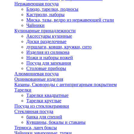
Нержавеющая посуда
Блюдо, тарелки, подносы
Кастрюли, наборы
Миска, тазы, ведро из нержавеющей стали
Чайники
Кулинарные принадлежности
Аксессуары кухонные
Доски разделочные
дуршлаги, ковши, кружки, сито
Изделия из силикона
Ножи и наборы ножей
Посуда для запекания
Столовые приборы
Алюминиевая посуда
Оцинкованные изделия
Казаны, Сковороды с антипригарным покрытием
Тарелки
Тарелки квадратные
Тарелки круглые
Посуда из стеклокерамики
Стеклянная посуда
банка для специй
Кувшины, бокалы и стаканы
Термоса, ланч боксы
Чайники заварочные, турки