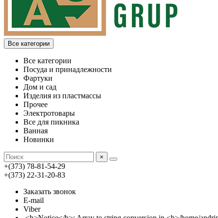
Все категории
Все категории
Посуда и принадлежности
Фартуки
Дом и сад
Изделия из пластмассы
Прочее
Электротовары
Все для пикника
Ванная
Новинки
×
+(373) 78-81-54-29
+(373) 22-31-20-83
Заказать звонок
E-mail
Viber
<b>Notice</b>: Array to string conversion in <b>/home/an