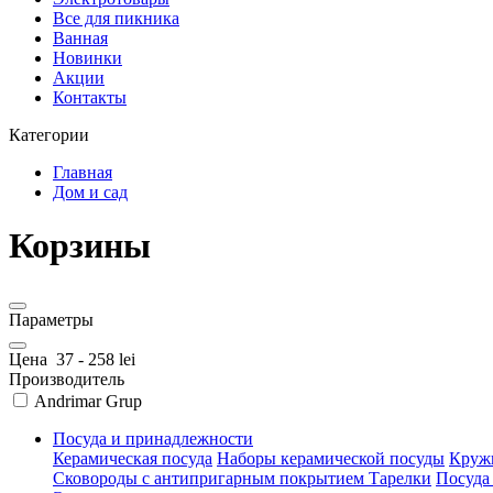
Все для пикника
Ванная
Новинки
Акции
Контакты
Категории
Главная
Дом и сад
Корзины
Параметры
Цена
37
-
258
lei
Производитель
Andrimar Grup
Посуда и принадлежности
Керамическая посуда
Наборы керамической посуды
Круж
Сковороды с антипригарным покрытием
Тарелки
Посуда