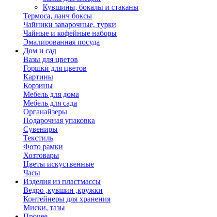
Кувшины, бокалы и стаканы
Термоса, ланч боксы
Чайники заварочные, турки
Чайные и кофейные наборы
Эмалированная посуда
Дом и сад
Вазы для цветов
Горшки для цветов
Картины
Корзины
Мебель для дома
Мебель для сада
Органайзеры
Подарочная упаковка
Сувениры
Текстиль
Фото рамки
Хозтовары
Цветы искуственные
Часы
Изделия из пластмассы
Ведро ,кувшин ,кружки
Контейнеры для хранения
Миски, тазы
Прочее