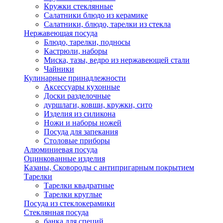
Кружки стеклянные
Салатники блюдо из керамике
Салатники, блюдо, тарелки из стекла
Нержавеющая посуда
Блюдо, тарелки, подносы
Кастрюли, наборы
Миска, тазы, ведро из нержавеющей стали
Чайники
Кулинарные принадлежности
Аксессуары кухонные
Доски разделочные
дуршлаги, ковши, кружки, сито
Изделия из силикона
Ножи и наборы ножей
Посуда для запекания
Столовые приборы
Алюминиевая посуда
Оцинкованные изделия
Казаны, Сковороды с антипригарным покрытием
Тарелки
Тарелки квадратные
Тарелки круглые
Посуда из стеклокерамики
Стеклянная посуда
банка для специй