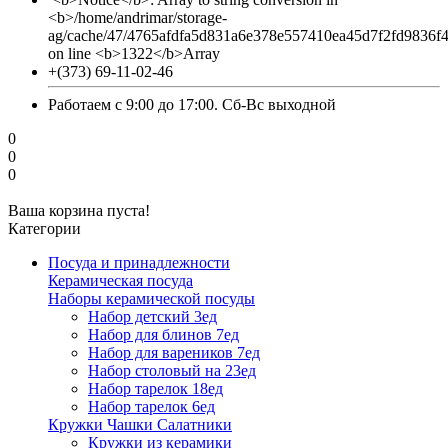
<b>/home/andrimar/storage-
ag/cache/47/4765afdfa5d831a6e378e557410ea45d7f2fd9836f
on line <b>1322</b>Array
+(373) 69-11-02-46
Работаем с 9:00 до 17:00. Сб-Вс выходной
0
0
0
Ваша корзина пуста!
Категории
Посуда и принадлежности
Керамическая посуда
Наборы керамической посуды
Набор детский 3ед
Набор для блинов 7ед
Набор для вареников 7ед
Набор столовый на 23ед
Набор тарелок 18ед
Набор тарелок 6ед
Кружки Чашки Салатники
Кружки из керамики