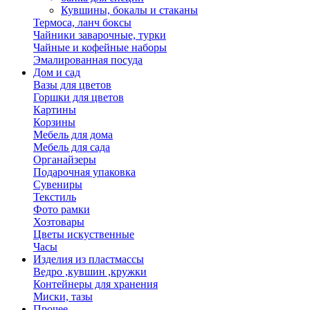
Кувшины, бокалы и стаканы
Термоса, ланч боксы
Чайники заварочные, турки
Чайные и кофейные наборы
Эмалированная посуда
Дом и сад
Вазы для цветов
Горшки для цветов
Картины
Корзины
Мебель для дома
Мебель для сада
Органайзеры
Подарочная упаковка
Сувениры
Текстиль
Фото рамки
Хозтовары
Цветы искуственные
Часы
Изделия из пластмассы
Ведро ,кувшин ,кружки
Контейнеры для хранения
Миски, тазы
Прочее