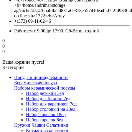
<b>/home/andrimar/storage-
ag/cache/47/4765afdfa5d831a6e378e557410ea45d7f2fd9836f
on line <b>1322</b>Array
+(373) 69-11-02-46
Работаем с 9:00 до 17:00. Сб-Вс выходной
0
0
0
Ваша корзина пуста!
Категории
Посуда и принадлежности
Керамическая посуда
Наборы керамической посуды
Набор детский 3ед
Набор для блинов 7ед
Набор для вареников 7ед
Набор столовый на 23ед
Набор тарелок 18ед
Набор тарелок 6ед
Кружки Чашки Салатники
Кружки из керамики