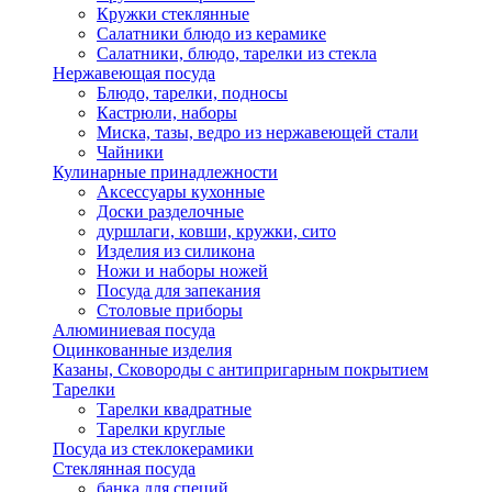
Кружки стеклянные
Салатники блюдо из керамике
Салатники, блюдо, тарелки из стекла
Нержавеющая посуда
Блюдо, тарелки, подносы
Кастрюли, наборы
Миска, тазы, ведро из нержавеющей стали
Чайники
Кулинарные принадлежности
Аксессуары кухонные
Доски разделочные
дуршлаги, ковши, кружки, сито
Изделия из силикона
Ножи и наборы ножей
Посуда для запекания
Столовые приборы
Алюминиевая посуда
Оцинкованные изделия
Казаны, Сковороды с антипригарным покрытием
Тарелки
Тарелки квадратные
Тарелки круглые
Посуда из стеклокерамики
Стеклянная посуда
банка для специй