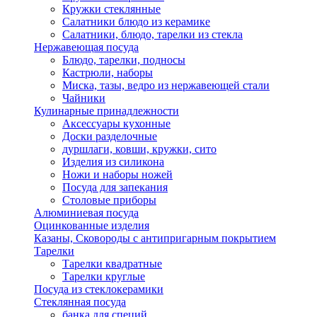
Кружки стеклянные
Салатники блюдо из керамике
Салатники, блюдо, тарелки из стекла
Нержавеющая посуда
Блюдо, тарелки, подносы
Кастрюли, наборы
Миска, тазы, ведро из нержавеющей стали
Чайники
Кулинарные принадлежности
Аксессуары кухонные
Доски разделочные
дуршлаги, ковши, кружки, сито
Изделия из силикона
Ножи и наборы ножей
Посуда для запекания
Столовые приборы
Алюминиевая посуда
Оцинкованные изделия
Казаны, Сковороды с антипригарным покрытием
Тарелки
Тарелки квадратные
Тарелки круглые
Посуда из стеклокерамики
Стеклянная посуда
банка для специй