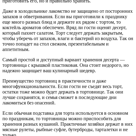
приготовить его, но и правильно хранить.
Даже в холодильнике лакомство не защищено от посторонних
запахов и обветривания. Если вы приготовили к празднику
еще много разных блюд и держите их рядом с тортом, то
коктейль ароматов обеспечен. Вряд ли гости оценят десерт,
который пахнет салатом. Торт следует держать закрытым,
чтобы уберечь от запахов, влаги и бактерий из воздуха. Так он
точно попадет на стол свежим, презентабельным и
аппетитным.
Самый простой и доступный вариант хранения десерта —
тортовница с крышкой пластиковая. Она стоит недорого, но
надежно защищает ваш кулинарный шедевр.
Преимущество тортовниц в практичности и даже
многофункциональности. Если гости не съедят весь торт,
остатки тоже можно будет держать в тортовнице. Так они
лучше сохранятся, и семья сможет в последующие дни
лакомиться без опасений.
Если обычная подставка для торта используется в основном
по праздникам, то тортовницы можно приспособить для
хранения разных кушаний. Практичные хозяйки держат в них
мясные рулеты, рыбные суфле, бутерброды, тарталетки и не
только.