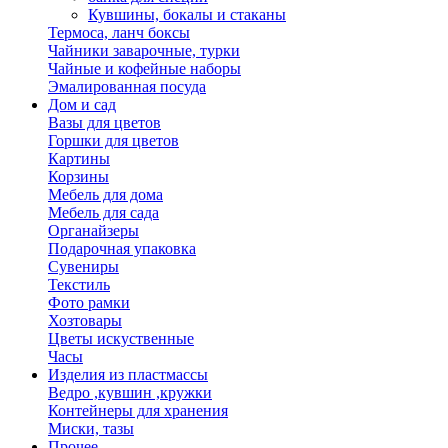
Кувшины, бокалы и стаканы
Термоса, ланч боксы
Чайники заварочные, турки
Чайные и кофейные наборы
Эмалированная посуда
Дом и сад
Вазы для цветов
Горшки для цветов
Картины
Корзины
Мебель для дома
Мебель для сада
Органайзеры
Подарочная упаковка
Сувениры
Текстиль
Фото рамки
Хозтовары
Цветы искуственные
Часы
Изделия из пластмассы
Ведро ,кувшин ,кружки
Контейнеры для хранения
Миски, тазы
Прочее