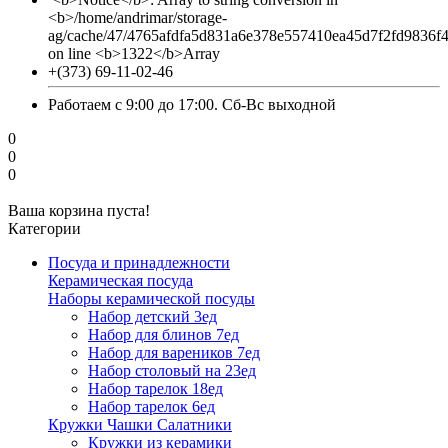
<b>/home/andrimar/storage-
ag/cache/47/4765afdfa5d831a6e378e557410ea45d7f2fd9836f
on line <b>1322</b>Array
+(373) 69-11-02-46
Работаем с 9:00 до 17:00. Сб-Вс выходной
0
0
0
Ваша корзина пуста!
Категории
Посуда и принадлежности
Керамическая посуда
Наборы керамической посуды
Набор детский 3ед
Набор для блинов 7ед
Набор для вареников 7ед
Набор столовый на 23ед
Набор тарелок 18ед
Набор тарелок 6ед
Кружки Чашки Салатники
Кружки из керамики