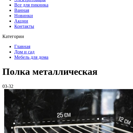
Все для пикника
Ванная
Новинки
Акции
Контакты
Категории
Главная
Дом и сад
Мебель для дома
Полка металлическая
03-32