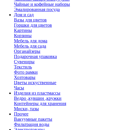
Чайные и кофейные наборы
Эмалированная посуда
Дом и сад
Вазы для цветов
Горшки для цветов
Картины
Корзины
Мебель для дома
Мебель для сада
Органайзеры
Подарочная упаковка
Сувениры
Текстиль
Фото рамки
Хозтовары
Цветы искуственные
Часы
Изделия из пластмассы
Ведро ,кувшин ,кружки
Контейнеры для хранения
Миски, тазы
Прочее
Вакуумные пакеты
Фильтрация воды
Электротовары