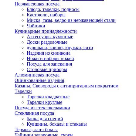
Нержавеющая посуда
Блюдо, тарелки, подносы
Кастрюли, наборы
Миска, тазы, ведро из нержавеющей стали
Чайники
Кулинарные принадлежности
Аксессуары кухонные
Доски разделочные
дуршлаги, ковши, кружки, сито
Изделия из силикона
Ножи и наборы ножей
Посуда для запекания
Столовые приборы
Алюминиевая посуда
Оцинкованные изделия
Казаны, Сковороды с антипригарным покрытием
Тарелки
Тарелки квадратные
Тарелки круглые
Посуда из стеклокерамики
Стеклянная посуда
банка для специй
Кувшины, бокалы и стаканы
Термоса, ланч боксы
Чайники заварочные, турки