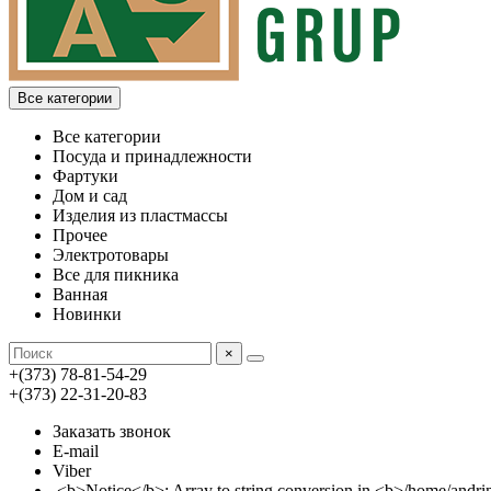
Все категории
Все категории
Посуда и принадлежности
Фартуки
Дом и сад
Изделия из пластмассы
Прочее
Электротовары
Все для пикника
Ванная
Новинки
×
+(373) 78-81-54-29
+(373) 22-31-20-83
Заказать звонок
E-mail
Viber
<b>Notice</b>: Array to string conversion in <b>/home/an