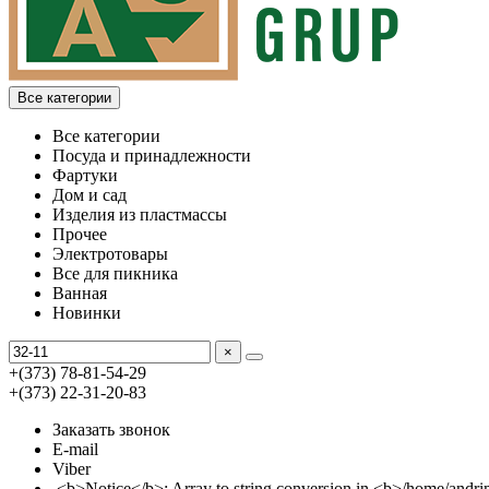
Все категории
Все категории
Посуда и принадлежности
Фартуки
Дом и сад
Изделия из пластмассы
Прочее
Электротовары
Все для пикника
Ванная
Новинки
×
+(373) 78-81-54-29
+(373) 22-31-20-83
Заказать звонок
E-mail
Viber
<b>Notice</b>: Array to string conversion in <b>/home/an