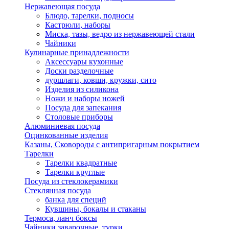
Нержавеющая посуда
Блюдо, тарелки, подносы
Кастрюли, наборы
Миска, тазы, ведро из нержавеющей стали
Чайники
Кулинарные принадлежности
Аксессуары кухонные
Доски разделочные
дуршлаги, ковши, кружки, сито
Изделия из силикона
Ножи и наборы ножей
Посуда для запекания
Столовые приборы
Алюминиевая посуда
Оцинкованные изделия
Казаны, Сковороды с антипригарным покрытием
Тарелки
Тарелки квадратные
Тарелки круглые
Посуда из стеклокерамики
Стеклянная посуда
банка для специй
Кувшины, бокалы и стаканы
Термоса, ланч боксы
Чайники заварочные, турки