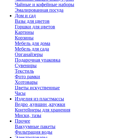
Чайные и кофейные наборы
Эмалированная посуда
Дом и сад
Вазы для цветов
Горшки для цветов
Картины
Корзины
Мебель для дома
Мебель для сада
Органайзеры
Подарочная упаковка
Сувениры
Текстиль
Фото рамки
Хозтовары
Цветы искуственные
Часы
Изделия из пластмассы
Ведро ,кувшин ,кружки
Контейнеры для хранения
Миски, тазы
Прочее
Вакуумные пакеты
Фильтрация воды
Электротовары