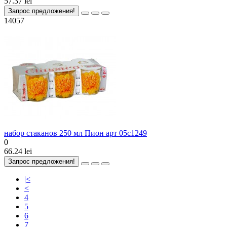
57.37 lei
Запрос предложения!
14057
набор стаканов 250 мл Пион арт 05с1249
0
66.24 lei
Запрос предложения!
|<
<
4
5
6
7