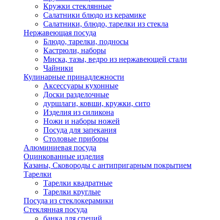
Кружки стеклянные
Салатники блюдо из керамике
Салатники, блюдо, тарелки из стекла
Нержавеющая посуда
Блюдо, тарелки, подносы
Кастрюли, наборы
Миска, тазы, ведро из нержавеющей стали
Чайники
Кулинарные принадлежности
Аксессуары кухонные
Доски разделочные
дуршлаги, ковши, кружки, сито
Изделия из силикона
Ножи и наборы ножей
Посуда для запекания
Столовые приборы
Алюминиевая посуда
Оцинкованные изделия
Казаны, Сковороды с антипригарным покрытием
Тарелки
Тарелки квадратные
Тарелки круглые
Посуда из стеклокерамики
Стеклянная посуда
банка для специй