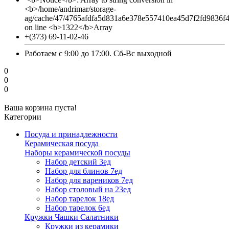
<b>/home/andrimar/storage-
ag/cache/47/4765afdfa5d831a6e378e557410ea45d7f2fd9836f
on line <b>1322</b>Array
+(373) 69-11-02-46
Работаем с 9:00 до 17:00. Сб-Вс выходной
0
0
0
Ваша корзина пуста!
Категории
Посуда и принадлежности
Керамическая посуда
Наборы керамической посуды
Набор детский 3ед
Набор для блинов 7ед
Набор для вареников 7ед
Набор столовый на 23ед
Набор тарелок 18ед
Набор тарелок 6ед
Кружки Чашки Салатники
Кружки из керамики