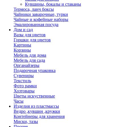
Кувшины, бокалы и стаканы
Термоса, ланч боксы
Чайники заварочные, турки
Чайные и кофейные наборы
Эмалированная посуда
Дом и сад
Вазы для цветов
Горшки для цветов
Картины
Корзины
Мебель для дома
Мебель для сада
Органайзеры
Подарочная упаковка
Сувениры
Текстиль
Фото рамки
Хозтовары
Цветы искуственные
Часы
Изделия из пластмассы
Ведро ,кувшин ,кружки
Контейнеры для хранения
Миски, тазы
Прочее