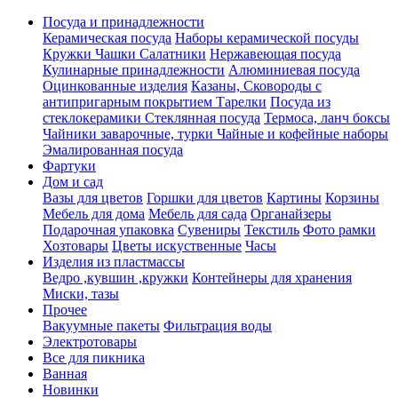
Посуда и принадлежности
Керамическая посуда
Наборы керамической посуды
Кружки Чашки Салатники
Нержавеющая посуда
Кулинарные принадлежности
Алюминиевая посуда
Оцинкованные изделия
Казаны, Сковороды с
антипригарным покрытием
Тарелки
Посуда из
стеклокерамики
Стеклянная посуда
Термоса, ланч боксы
Чайники заварочные, турки
Чайные и кофейные наборы
Эмалированная посуда
Фартуки
Дом и сад
Вазы для цветов
Горшки для цветов
Картины
Корзины
Мебель для дома
Мебель для сада
Органайзеры
Подарочная упаковка
Сувениры
Текстиль
Фото рамки
Хозтовары
Цветы искуственные
Часы
Изделия из пластмассы
Ведро ,кувшин ,кружки
Контейнеры для хранения
Миски, тазы
Прочее
Вакуумные пакеты
Фильтрация воды
Электротовары
Все для пикника
Ванная
Новинки