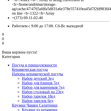
<b>/home/andrimar/storage-
ag/cache/47/4765afdfa5d831a6e378e557410ea45d7f2fd9836f
on line <b>1322</b>Array
+(373) 69-11-02-46
Работаем с 9:00 до 17:00. Сб-Вс выходной
0
0
0
Ваша корзина пуста!
Категории
Посуда и принадлежности
Керамическая посуда
Наборы керамической посуды
Набор детский 3ед
Набор для блинов 7ед
Набор для вареников 7ед
Набор столовый на 23ед
Набор тарелок 18ед
Набор тарелок 6ед
Кружки Чашки Салатники
Кружки из керамики