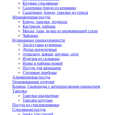
Кружки стеклянные
Салатники блюдо из керамике
Салатники, блюдо, тарелки из стекла
Нержавеющая посуда
Блюдо, тарелки, подносы
Кастрюли, наборы
Миска, тазы, ведро из нержавеющей стали
Чайники
Кулинарные принадлежности
Аксессуары кухонные
Доски разделочные
дуршлаги, ковши, кружки, сито
Изделия из силикона
Ножи и наборы ножей
Посуда для запекания
Столовые приборы
Алюминиевая посуда
Оцинкованные изделия
Казаны, Сковороды с антипригарным покрытием
Тарелки
Тарелки квадратные
Тарелки круглые
Посуда из стеклокерамики
Стеклянная посуда
банка для специй