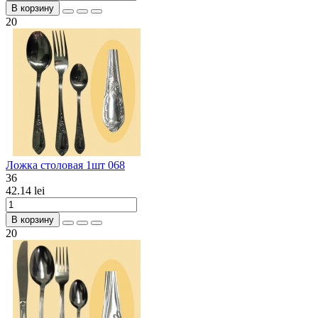
В корзину
20
Ложка столовая 1шт 068
36
42.14 lei
В корзину
20