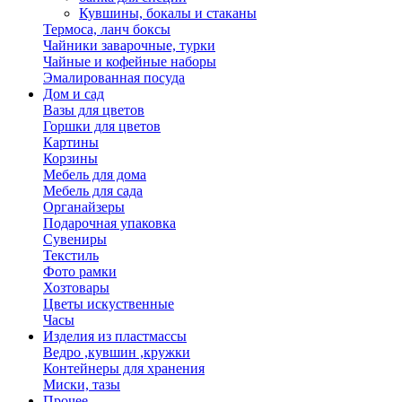
Кувшины, бокалы и стаканы
Термоса, ланч боксы
Чайники заварочные, турки
Чайные и кофейные наборы
Эмалированная посуда
Дом и сад
Вазы для цветов
Горшки для цветов
Картины
Корзины
Мебель для дома
Мебель для сада
Органайзеры
Подарочная упаковка
Сувениры
Текстиль
Фото рамки
Хозтовары
Цветы искуственные
Часы
Изделия из пластмассы
Ведро ,кувшин ,кружки
Контейнеры для хранения
Миски, тазы
Прочее