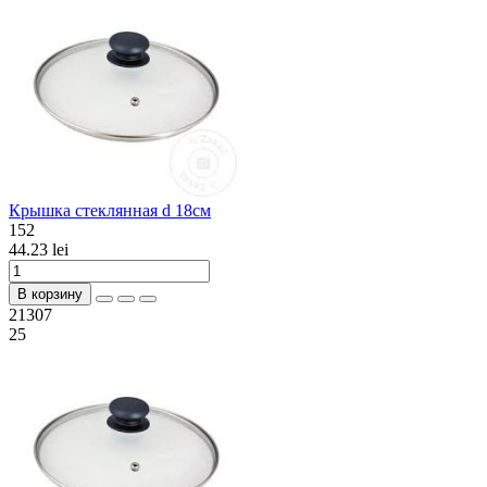
Крышка стеклянная d 18см
152
44.23 lei
В корзину
21307
25