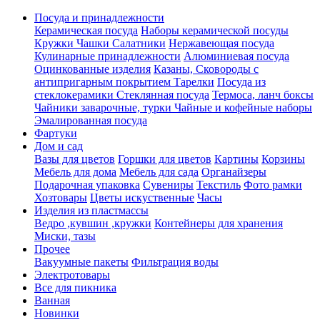
Посуда и принадлежности
Керамическая посуда
Наборы керамической посуды
Кружки Чашки Салатники
Нержавеющая посуда
Кулинарные принадлежности
Алюминиевая посуда
Оцинкованные изделия
Казаны, Сковороды с
антипригарным покрытием
Тарелки
Посуда из
стеклокерамики
Стеклянная посуда
Термоса, ланч боксы
Чайники заварочные, турки
Чайные и кофейные наборы
Эмалированная посуда
Фартуки
Дом и сад
Вазы для цветов
Горшки для цветов
Картины
Корзины
Мебель для дома
Мебель для сада
Органайзеры
Подарочная упаковка
Сувениры
Текстиль
Фото рамки
Хозтовары
Цветы искуственные
Часы
Изделия из пластмассы
Ведро ,кувшин ,кружки
Контейнеры для хранения
Миски, тазы
Прочее
Вакуумные пакеты
Фильтрация воды
Электротовары
Все для пикника
Ванная
Новинки