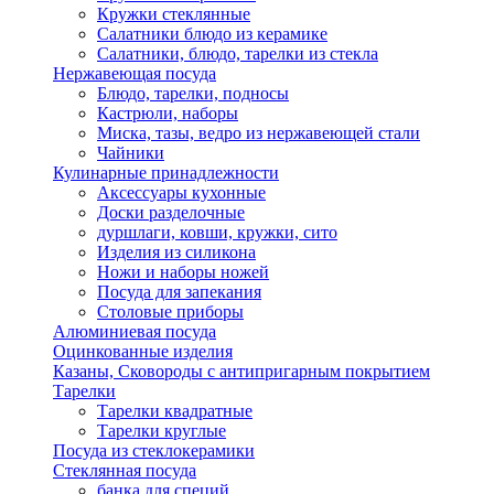
Кружки стеклянные
Салатники блюдо из керамике
Салатники, блюдо, тарелки из стекла
Нержавеющая посуда
Блюдо, тарелки, подносы
Кастрюли, наборы
Миска, тазы, ведро из нержавеющей стали
Чайники
Кулинарные принадлежности
Аксессуары кухонные
Доски разделочные
дуршлаги, ковши, кружки, сито
Изделия из силикона
Ножи и наборы ножей
Посуда для запекания
Столовые приборы
Алюминиевая посуда
Оцинкованные изделия
Казаны, Сковороды с антипригарным покрытием
Тарелки
Тарелки квадратные
Тарелки круглые
Посуда из стеклокерамики
Стеклянная посуда
банка для специй