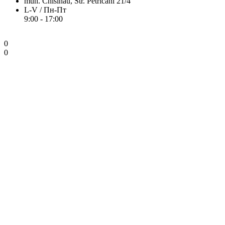
mun. Chisinau, Str. Petricani 21/4
L-V / Пн-Пт
9:00 - 17:00
0
0