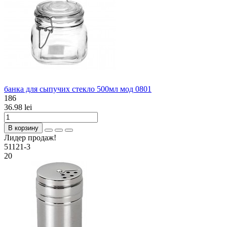
банка для сыпучих стекло 500мл мод 0801
186
36.98 lei
В корзину
Лидер продаж!
51121-3
20