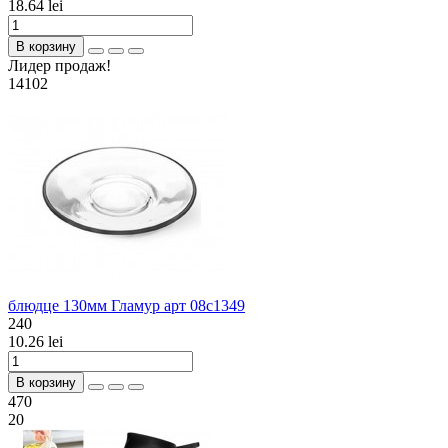
18.64 lei
В корзину
Лидер продаж!
14102
блюдце 130мм Гламур арт 08с1349
240
10.26 lei
В корзину
470
20