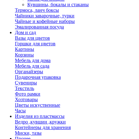
Кувшины, бокалы и стаканы
Термоса, ланч боксы
Чайники заварочные, турки
Чайные и кофейные наборы
Эмалированная посуда
Дом и сад
Вазы для цветов
Горшки для цветов
Картины
Корзины
Мебель для дома
Мебель для сада
Органайзеры
Подарочная упаковка
Сувениры
Текстиль
Фото рамки
Хозтовары
Цветы искуственные
Часы
Изделия из пластмассы
Ведро ,кувшин ,кружки
Контейнеры для хранения
Миски, тазы
Прочее