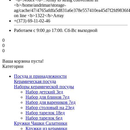
<b>/home/andrimar/storage-
ag/cache/47/4765afdfa5d831a6e378e557410ea45d7f2fd9836f
on line <b>1322</b>Array
+(373) 69-11-02-46
Работаем с 9:00 до 17:00. Сб-Вс выходной
0
0
0
Ваша корзина пуста!
Категории
Посуда и принадлежности
Керамическая посуда
Наборы керамической посуды
Набор детский 3ед
Набор для блинов 7ед
Набор для вареников 7ед
Набор столовый на 23ед
Набор тарелок 18ед
Набор тарелок 6ед
Кружки Чашки Салатники
Кружки из керамики