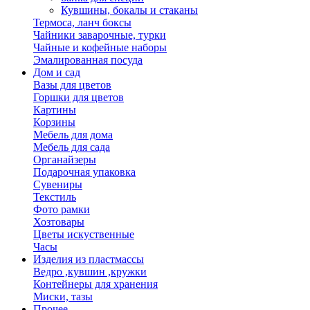
Кувшины, бокалы и стаканы
Термоса, ланч боксы
Чайники заварочные, турки
Чайные и кофейные наборы
Эмалированная посуда
Дом и сад
Вазы для цветов
Горшки для цветов
Картины
Корзины
Мебель для дома
Мебель для сада
Органайзеры
Подарочная упаковка
Сувениры
Текстиль
Фото рамки
Хозтовары
Цветы искуственные
Часы
Изделия из пластмассы
Ведро ,кувшин ,кружки
Контейнеры для хранения
Миски, тазы
Прочее