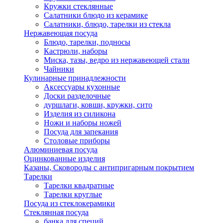
Кружки стеклянные
Салатники блюдо из керамике
Салатники, блюдо, тарелки из стекла
Нержавеющая посуда
Блюдо, тарелки, подносы
Кастрюли, наборы
Миска, тазы, ведро из нержавеющей стали
Чайники
Кулинарные принадлежности
Аксессуары кухонные
Доски разделочные
дуршлаги, ковши, кружки, сито
Изделия из силикона
Ножи и наборы ножей
Посуда для запекания
Столовые приборы
Алюминиевая посуда
Оцинкованные изделия
Казаны, Сковороды с антипригарным покрытием
Тарелки
Тарелки квадратные
Тарелки круглые
Посуда из стеклокерамики
Стеклянная посуда
банка для специй