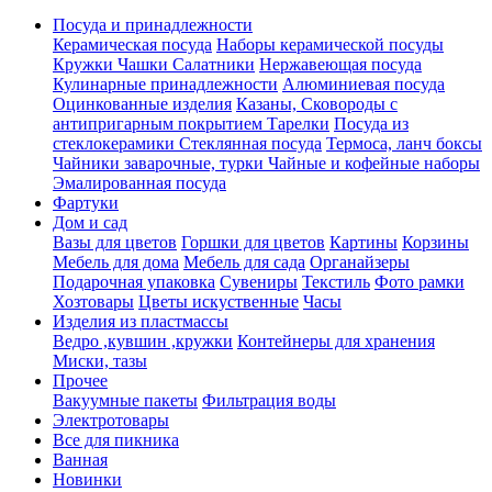
Посуда и принадлежности
Керамическая посуда
Наборы керамической посуды
Кружки Чашки Салатники
Нержавеющая посуда
Кулинарные принадлежности
Алюминиевая посуда
Оцинкованные изделия
Казаны, Сковороды с
антипригарным покрытием
Тарелки
Посуда из
стеклокерамики
Стеклянная посуда
Термоса, ланч боксы
Чайники заварочные, турки
Чайные и кофейные наборы
Эмалированная посуда
Фартуки
Дом и сад
Вазы для цветов
Горшки для цветов
Картины
Корзины
Мебель для дома
Мебель для сада
Органайзеры
Подарочная упаковка
Сувениры
Текстиль
Фото рамки
Хозтовары
Цветы искуственные
Часы
Изделия из пластмассы
Ведро ,кувшин ,кружки
Контейнеры для хранения
Миски, тазы
Прочее
Вакуумные пакеты
Фильтрация воды
Электротовары
Все для пикника
Ванная
Новинки