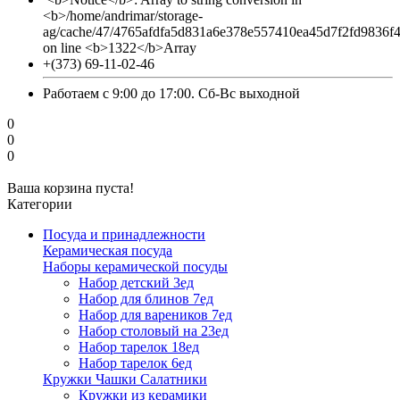
<b>/home/andrimar/storage-
ag/cache/47/4765afdfa5d831a6e378e557410ea45d7f2fd9836f
on line <b>1322</b>Array
+(373) 69-11-02-46
Работаем с 9:00 до 17:00. Сб-Вс выходной
0
0
0
Ваша корзина пуста!
Категории
Посуда и принадлежности
Керамическая посуда
Наборы керамической посуды
Набор детский 3ед
Набор для блинов 7ед
Набор для вареников 7ед
Набор столовый на 23ед
Набор тарелок 18ед
Набор тарелок 6ед
Кружки Чашки Салатники
Кружки из керамики