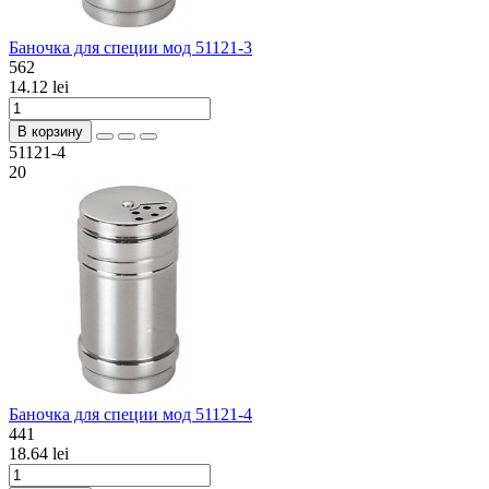
Баночка для специи мод 51121-3
562
14.12 lei
В корзину
51121-4
20
Баночка для специи мод 51121-4
441
18.64 lei