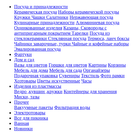
Посуда и принадлежности
Керамическая посуда
Наборы керамической посуды
Кружки Чашки Салатники
Нержавеющая посуда
Кулинарные принадлежности
Алюминиевая посуда
Оцинкованные изделия
Казаны, Сковороды с
антипригарным покрытием
Тарелки
Посуда из
стеклокерамики
Стеклянная посуда
Термоса, ланч боксы
Чайники заварочные, турки
Чайные и кофейные наборы
Эмалированная посуда
Фартуки
Дом и сад
Вазы для цветов
Горшки для цветов
Картины
Корзины
Мебель для дома
Мебель для сада
Органайзеры
Подарочная упаковка
Сувениры
Текстиль
Фото рамки
Хозтовары
Цветы искуственные
Часы
Изделия из пластмассы
Ведро ,кувшин ,кружки
Контейнеры для хранения
Миски, тазы
Прочее
Вакуумные пакеты
Фильтрация воды
Электротовары
Все для пикника
Ванная
Новинки