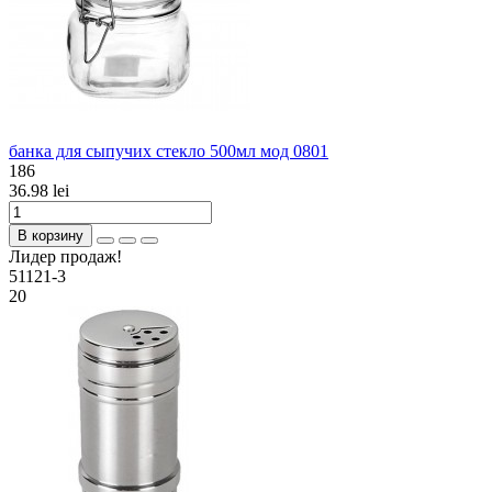
банка для сыпучих стекло 500мл мод 0801
186
36.98 lei
В корзину
Лидер продаж!
51121-3
20