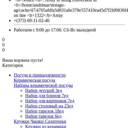
<b>/home/andrimar/storage-
ag/cache/47/4765afdfa5d831a6e378e557410ea45d7f2fd9836f
on line <b>1322</b>Array
+(373) 69-11-02-46
Работаем с 9:00 до 17:00. Сб-Вс выходной
0
0
0
Ваша корзина пуста!
Категории
Посуда и принадлежности
Керамическая посуда
Наборы керамической посуды
Набор детский 3ед
Набор для блинов 7ед
Набор для вареников 7ед
Набор столовый на 23ед
Набор тарелок 18ед
Набор тарелок 6ед
Кружки Чашки Салатники
Кружки из керамики