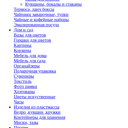
Кувшины, бокалы и стаканы
Термоса, ланч боксы
Чайники заварочные, турки
Чайные и кофейные наборы
Эмалированная посуда
Дом и сад
Вазы для цветов
Горшки для цветов
Картины
Корзины
Мебель для дома
Мебель для сада
Органайзеры
Подарочная упаковка
Сувениры
Текстиль
Фото рамки
Хозтовары
Цветы искуственные
Часы
Изделия из пластмассы
Ведро ,кувшин ,кружки
Контейнеры для хранения
Миски, тазы
Прочее