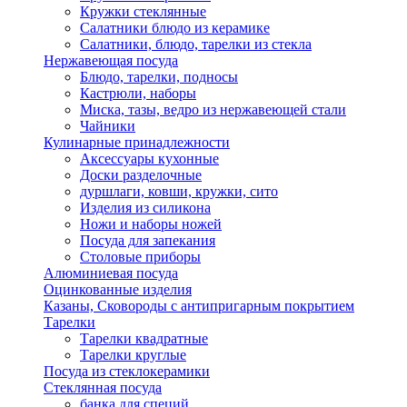
Кружки стеклянные
Салатники блюдо из керамике
Салатники, блюдо, тарелки из стекла
Нержавеющая посуда
Блюдо, тарелки, подносы
Кастрюли, наборы
Миска, тазы, ведро из нержавеющей стали
Чайники
Кулинарные принадлежности
Аксессуары кухонные
Доски разделочные
дуршлаги, ковши, кружки, сито
Изделия из силикона
Ножи и наборы ножей
Посуда для запекания
Столовые приборы
Алюминиевая посуда
Оцинкованные изделия
Казаны, Сковороды с антипригарным покрытием
Тарелки
Тарелки квадратные
Тарелки круглые
Посуда из стеклокерамики
Стеклянная посуда
банка для специй