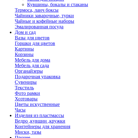
Кувшины, бокалы и стаканы
Термоса, ланч боксы
Чайники заварочные, турки
Чайные и кофейные наборы
Эмалированная посуда
Дом и сад
Вазы для цветов
Горшки для цветов
Картины
Корзины
Мебель для дома
Мебель для сада
Органайзеры
Подарочная упаковка
Сувениры
Текстиль
Фото рамки
Хозтовары
Цветы искуственные
Часы
Изделия из пластмассы
Ведро ,кувшин ,кружки
Контейнеры для хранения
Миски, тазы
Прочее