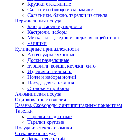
Кружки стеклянные
Салатники блюдо из керамике
Салатники, блюдо, тарелки из стекла
Нержавеющая посуда
Блюдо, тарелки, подносы
Кастрюли, наборы
Миска, тазы, ведро из нержавеющей стали
Чайники
Кулинарные принадлежности
Аксессуары кухонные
Доски разделочные
дуршлаги, ковши, кружки, сито
Изделия из силикона
Ножи и наборы ножей
Посуда для запекания
Столовые приборы
Алюминиевая посуда
Оцинкованные изделия
Казаны, Сковороды с антипригарным покрытием
Тарелки
Тарелки квадратные
Тарелки круглые
Посуда из стеклокерамики
Стеклянная посуда
банка для специй