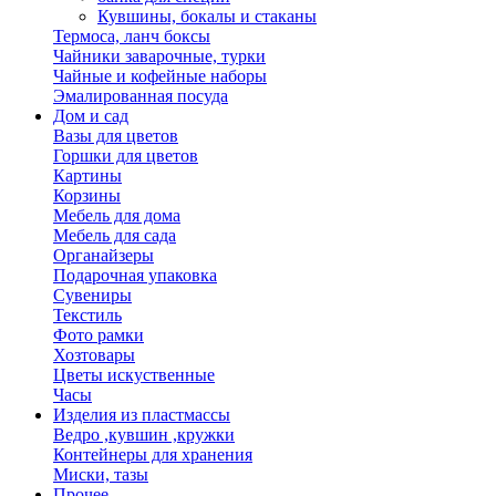
Кувшины, бокалы и стаканы
Термоса, ланч боксы
Чайники заварочные, турки
Чайные и кофейные наборы
Эмалированная посуда
Дом и сад
Вазы для цветов
Горшки для цветов
Картины
Корзины
Мебель для дома
Мебель для сада
Органайзеры
Подарочная упаковка
Сувениры
Текстиль
Фото рамки
Хозтовары
Цветы искуственные
Часы
Изделия из пластмассы
Ведро ,кувшин ,кружки
Контейнеры для хранения
Миски, тазы
Прочее