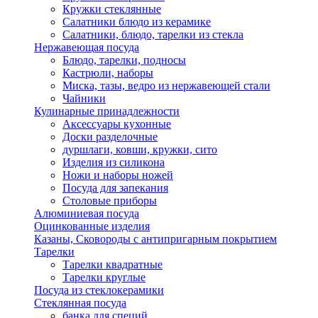
Кружки стеклянные
Салатники блюдо из керамике
Салатники, блюдо, тарелки из стекла
Нержавеющая посуда
Блюдо, тарелки, подносы
Кастрюли, наборы
Миска, тазы, ведро из нержавеющей стали
Чайники
Кулинарные принадлежности
Аксессуары кухонные
Доски разделочные
дуршлаги, ковши, кружки, сито
Изделия из силикона
Ножи и наборы ножей
Посуда для запекания
Столовые приборы
Алюминиевая посуда
Оцинкованные изделия
Казаны, Сковороды с антипригарным покрытием
Тарелки
Тарелки квадратные
Тарелки круглые
Посуда из стеклокерамики
Стеклянная посуда
банка для специй