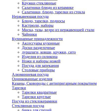
Кружки стеклянные
Салатники блюдо из керамике
Салатники, блюдо, тарелки из стекла
Нержавеющая посуда
Блюдо, тарелки, подносы
Кастрюли, наборы
Миска, тазы, ведро из нержавеющей стали
Чайники
Кулинарные принадлежности
Аксессуары кухонные
Доски разделочные
дуршлаги, ковши, кружки, сито
Изделия из силикона
Ножи и наборы ножей
Посуда для запекания
Столовые приборы
Алюминиевая посуда
Оцинкованные изделия
Казаны, Сковороды с антипригарным покрытием
Тарелки
Тарелки квадратные
Тарелки круглые
Посуда из стеклокерамики
Стеклянная посуда
банка для специй