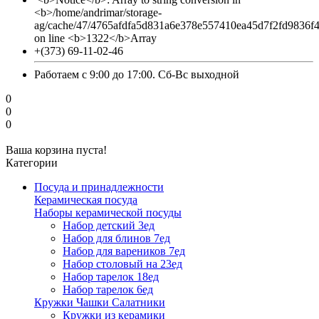
<b>/home/andrimar/storage-
ag/cache/47/4765afdfa5d831a6e378e557410ea45d7f2fd9836f
on line <b>1322</b>Array
+(373) 69-11-02-46
Работаем с 9:00 до 17:00. Сб-Вс выходной
0
0
0
Ваша корзина пуста!
Категории
Посуда и принадлежности
Керамическая посуда
Наборы керамической посуды
Набор детский 3ед
Набор для блинов 7ед
Набор для вареников 7ед
Набор столовый на 23ед
Набор тарелок 18ед
Набор тарелок 6ед
Кружки Чашки Салатники
Кружки из керамики