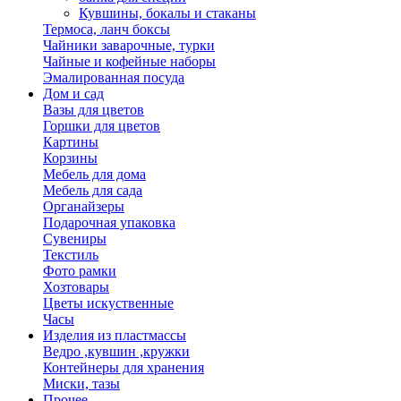
Кувшины, бокалы и стаканы
Термоса, ланч боксы
Чайники заварочные, турки
Чайные и кофейные наборы
Эмалированная посуда
Дом и сад
Вазы для цветов
Горшки для цветов
Картины
Корзины
Мебель для дома
Мебель для сада
Органайзеры
Подарочная упаковка
Сувениры
Текстиль
Фото рамки
Хозтовары
Цветы искуственные
Часы
Изделия из пластмассы
Ведро ,кувшин ,кружки
Контейнеры для хранения
Миски, тазы
Прочее