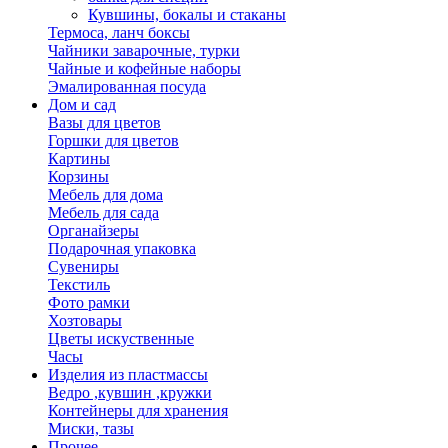
Кувшины, бокалы и стаканы
Термоса, ланч боксы
Чайники заварочные, турки
Чайные и кофейные наборы
Эмалированная посуда
Дом и сад
Вазы для цветов
Горшки для цветов
Картины
Корзины
Мебель для дома
Мебель для сада
Органайзеры
Подарочная упаковка
Сувениры
Текстиль
Фото рамки
Хозтовары
Цветы искуственные
Часы
Изделия из пластмассы
Ведро ,кувшин ,кружки
Контейнеры для хранения
Миски, тазы
Прочее