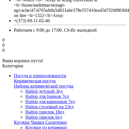
<b>/home/andrimar/storage-
ag/cache/47/4765afdfa5d831a6e378e557410ea45d7f2fd9836f
on line <b>1322</b>Array
+(373) 69-11-02-46
Работаем с 9:00 до 17:00. Сб-Вс выходной
0
0
0
Ваша корзина пуста!
Категории
Посуда и принадлежности
Керамическая посуда
Наборы керамической посуды
Набор детский 3ед
Набор для блинов 7ед
Набор для вареников 7ед
Набор столовый на 23ед
Набор тарелок 18ед
Набор тарелок 6ед
Кружки Чашки Салатники
Кружки из керамики