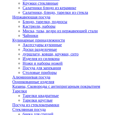
Кружки стеклянные
Салатники блюдо из керамике
Салатники, блюдо, тарелки из стекла
Нержавеющая посуда
Блюдо, тарелки, подносы
Кастрюли, наборы
Миска, тазы, ведро из нержавеющей стали
Чайники
Кулинарные принадлежности
Аксессуары кухонные
Доски разделочные
дуршлаги, ковши, кружки, сито
Изделия из силикона
Ножи и наборы ножей
Посуда для запекания
Столовые приборы
Алюминиевая посуда
Оцинкованные изделия
Казаны, Сковороды с антипригарным покрытием
Тарелки
Тарелки квадратные
Тарелки круглые
Посуда из стеклокерамики
Стеклянная посуда
банка для специй