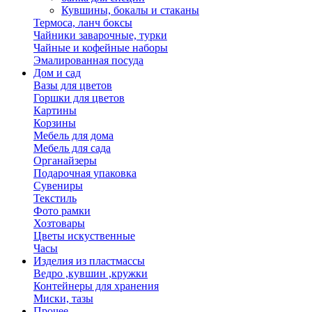
Кувшины, бокалы и стаканы
Термоса, ланч боксы
Чайники заварочные, турки
Чайные и кофейные наборы
Эмалированная посуда
Дом и сад
Вазы для цветов
Горшки для цветов
Картины
Корзины
Мебель для дома
Мебель для сада
Органайзеры
Подарочная упаковка
Сувениры
Текстиль
Фото рамки
Хозтовары
Цветы искуственные
Часы
Изделия из пластмассы
Ведро ,кувшин ,кружки
Контейнеры для хранения
Миски, тазы
Прочее