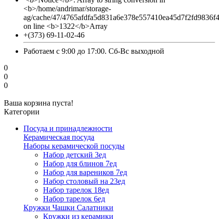
<b>/home/andrimar/storage-
ag/cache/47/4765afdfa5d831a6e378e557410ea45d7f2fd9836f
on line <b>1322</b>Array
+(373) 69-11-02-46
Работаем с 9:00 до 17:00. Сб-Вс выходной
0
0
0
Ваша корзина пуста!
Категории
Посуда и принадлежности
Керамическая посуда
Наборы керамической посуды
Набор детский 3ед
Набор для блинов 7ед
Набор для вареников 7ед
Набор столовый на 23ед
Набор тарелок 18ед
Набор тарелок 6ед
Кружки Чашки Салатники
Кружки из керамики