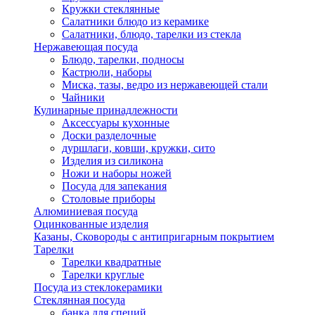
Кружки стеклянные
Салатники блюдо из керамике
Салатники, блюдо, тарелки из стекла
Нержавеющая посуда
Блюдо, тарелки, подносы
Кастрюли, наборы
Миска, тазы, ведро из нержавеющей стали
Чайники
Кулинарные принадлежности
Аксессуары кухонные
Доски разделочные
дуршлаги, ковши, кружки, сито
Изделия из силикона
Ножи и наборы ножей
Посуда для запекания
Столовые приборы
Алюминиевая посуда
Оцинкованные изделия
Казаны, Сковороды с антипригарным покрытием
Тарелки
Тарелки квадратные
Тарелки круглые
Посуда из стеклокерамики
Стеклянная посуда
банка для специй