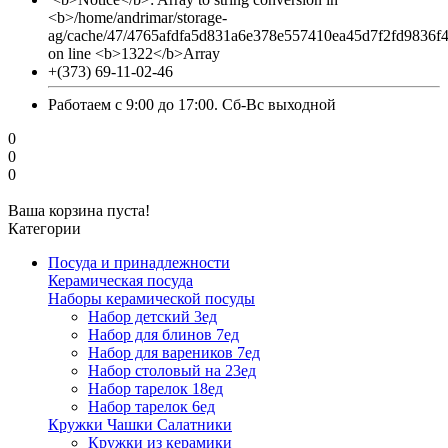
<b>/home/andrimar/storage-
ag/cache/47/4765afdfa5d831a6e378e557410ea45d7f2fd9836f
on line <b>1322</b>Array
+(373) 69-11-02-46
Работаем с 9:00 до 17:00. Сб-Вс выходной
0
0
0
Ваша корзина пуста!
Категории
Посуда и принадлежности
Керамическая посуда
Наборы керамической посуды
Набор детский 3ед
Набор для блинов 7ед
Набор для вареников 7ед
Набор столовый на 23ед
Набор тарелок 18ед
Набор тарелок 6ед
Кружки Чашки Салатники
Кружки из керамики