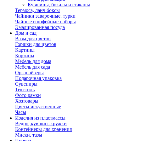
Кувшины, бокалы и стаканы
Термоса, ланч боксы
Чайники заварочные, турки
Чайные и кофейные наборы
Эмалированная посуда
Дом и сад
Вазы для цветов
Горшки для цветов
Картины
Корзины
Мебель для дома
Мебель для сада
Органайзеры
Подарочная упаковка
Сувениры
Текстиль
Фото рамки
Хозтовары
Цветы искуственные
Часы
Изделия из пластмассы
Ведро ,кувшин ,кружки
Контейнеры для хранения
Миски, тазы
Прочее