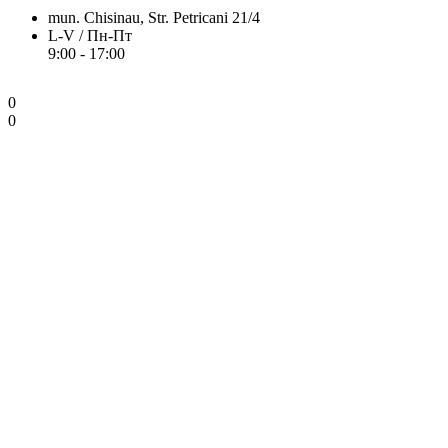
mun. Chisinau, Str. Petricani 21/4
L-V / Пн-Пт
9:00 - 17:00
0
0