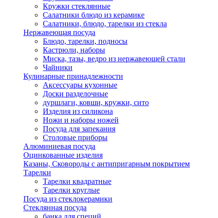
Кружки стеклянные
Салатники блюдо из керамике
Салатники, блюдо, тарелки из стекла
Нержавеющая посуда
Блюдо, тарелки, подносы
Кастрюли, наборы
Миска, тазы, ведро из нержавеющей стали
Чайники
Кулинарные принадлежности
Аксессуары кухонные
Доски разделочные
дуршлаги, ковши, кружки, сито
Изделия из силикона
Ножи и наборы ножей
Посуда для запекания
Столовые приборы
Алюминиевая посуда
Оцинкованные изделия
Казаны, Сковороды с антипригарным покрытием
Тарелки
Тарелки квадратные
Тарелки круглые
Посуда из стеклокерамики
Стеклянная посуда
банка для специй