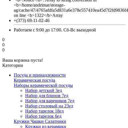
<b>/home/andrimar/storage-
ag/cache/47/4765afdfa5d831a6e378e557410ea45d7f2fd9836f
on line <b>1322</b>Array
+(373) 69-11-02-46
Работаем с 9:00 до 17:00. Сб-Вс выходной
0
0
0
Ваша корзина пуста!
Категории
Посуда и принадлежности
Керамическая посуда
Наборы керамической посуды
Набор детский 3ед
Набор для блинов 7ед
Набор для вареников 7ед
Набор столовый на 23ед
Набор тарелок 18ед
Набор тарелок 6ед
Кружки Чашки Салатники
Кружки из керамики