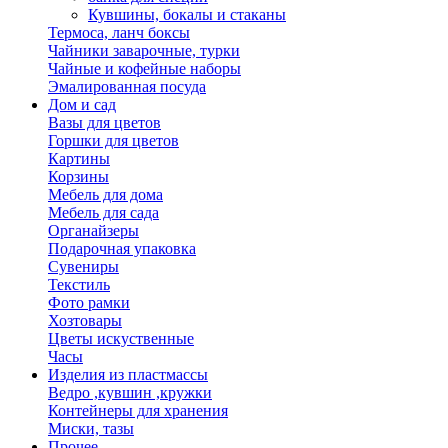
Кувшины, бокалы и стаканы
Термоса, ланч боксы
Чайники заварочные, турки
Чайные и кофейные наборы
Эмалированная посуда
Дом и сад
Вазы для цветов
Горшки для цветов
Картины
Корзины
Мебель для дома
Мебель для сада
Органайзеры
Подарочная упаковка
Сувениры
Текстиль
Фото рамки
Хозтовары
Цветы искуственные
Часы
Изделия из пластмассы
Ведро ,кувшин ,кружки
Контейнеры для хранения
Миски, тазы
Прочее