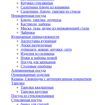
Кружки стеклянные
Салатники блюдо из керамике
Салатники, блюдо, тарелки из стекла
Нержавеющая посуда
Блюдо, тарелки, подносы
Кастрюли, наборы
Миска, тазы, ведро из нержавеющей стали
Чайники
Кулинарные принадлежности
Аксессуары кухонные
Доски разделочные
дуршлаги, ковши, кружки, сито
Изделия из силикона
Ножи и наборы ножей
Посуда для запекания
Столовые приборы
Алюминиевая посуда
Оцинкованные изделия
Казаны, Сковороды с антипригарным покрытием
Тарелки
Тарелки квадратные
Тарелки круглые
Посуда из стеклокерамики
Стеклянная посуда
банка для специй