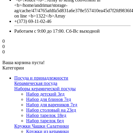
<b>/home/andrimar/storage-
ag/cache/47/4765afdfa5d831a6e378e557410ea45d7f2fd9836f
on line <b>1322</b>Array
+(373) 69-11-02-46
Работаем с 9:00 до 17:00. Сб-Вс выходной
0
0
0
Ваша корзина пуста!
Категории
Посуда и принадлежности
Керамическая посуда
Наборы керамической посуды
Набор детский 3ед
Набор для блинов 7ед
Набор для вареников 7ед
Набор столовый на 23ед
Набор тарелок 18ед
Набор тарелок 6ед
Кружки Чашки Салатники
Кружки из керамики