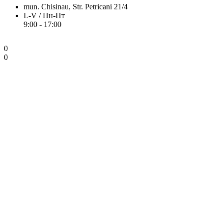
mun. Chisinau, Str. Petricani 21/4
L-V / Пн-Пт
9:00 - 17:00
0
0