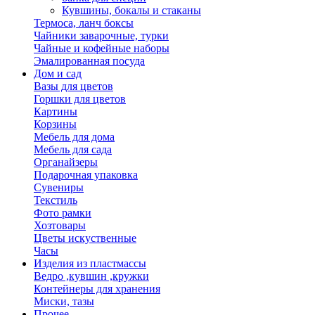
Кувшины, бокалы и стаканы
Термоса, ланч боксы
Чайники заварочные, турки
Чайные и кофейные наборы
Эмалированная посуда
Дом и сад
Вазы для цветов
Горшки для цветов
Картины
Корзины
Мебель для дома
Мебель для сада
Органайзеры
Подарочная упаковка
Сувениры
Текстиль
Фото рамки
Хозтовары
Цветы искуственные
Часы
Изделия из пластмассы
Ведро ,кувшин ,кружки
Контейнеры для хранения
Миски, тазы
Прочее