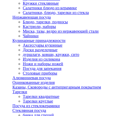
Кружки стеклянные
Салатники блюдо из керамике
Салатники, блюдо, тарелки из стекла
Нержавеющая посуда
Блюдо, тарелки, подносы
Кастрюли, наборы
Миска, тазы, ведро из нержавеющей стали
Чайники
Кулинарные принадлежности
Аксессуары кухонные
Доски разделочные
дуршлаги, ковши, кружки, сито
Изделия из силикона
Ножи и наборы ножей
Посуда для запекания
Столовые приборы
Алюминиевая посуда
Оцинкованные изделия
Казаны, Сковороды с антипригарным покрытием
Тарелки
Тарелки квадратные
Тарелки круглые
Посуда из стеклокерамики
Стеклянная посуда
банка для специй