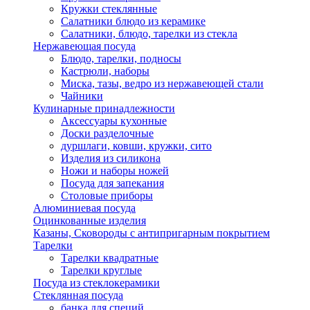
Кружки стеклянные
Салатники блюдо из керамике
Салатники, блюдо, тарелки из стекла
Нержавеющая посуда
Блюдо, тарелки, подносы
Кастрюли, наборы
Миска, тазы, ведро из нержавеющей стали
Чайники
Кулинарные принадлежности
Аксессуары кухонные
Доски разделочные
дуршлаги, ковши, кружки, сито
Изделия из силикона
Ножи и наборы ножей
Посуда для запекания
Столовые приборы
Алюминиевая посуда
Оцинкованные изделия
Казаны, Сковороды с антипригарным покрытием
Тарелки
Тарелки квадратные
Тарелки круглые
Посуда из стеклокерамики
Стеклянная посуда
банка для специй