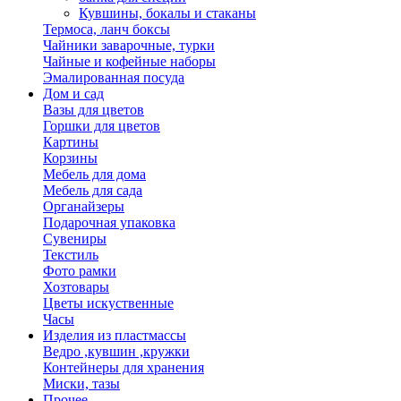
Кувшины, бокалы и стаканы
Термоса, ланч боксы
Чайники заварочные, турки
Чайные и кофейные наборы
Эмалированная посуда
Дом и сад
Вазы для цветов
Горшки для цветов
Картины
Корзины
Мебель для дома
Мебель для сада
Органайзеры
Подарочная упаковка
Сувениры
Текстиль
Фото рамки
Хозтовары
Цветы искуственные
Часы
Изделия из пластмассы
Ведро ,кувшин ,кружки
Контейнеры для хранения
Миски, тазы
Прочее