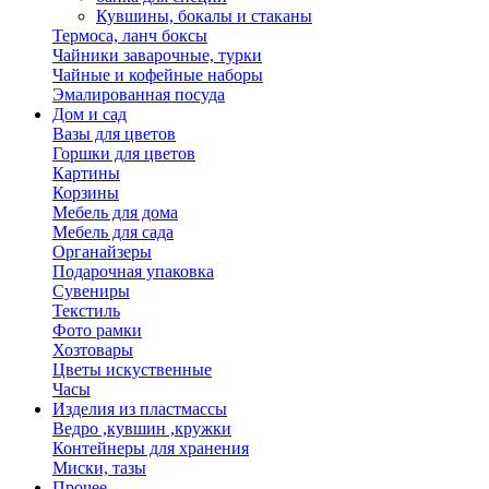
Кувшины, бокалы и стаканы
Термоса, ланч боксы
Чайники заварочные, турки
Чайные и кофейные наборы
Эмалированная посуда
Дом и сад
Вазы для цветов
Горшки для цветов
Картины
Корзины
Мебель для дома
Мебель для сада
Органайзеры
Подарочная упаковка
Сувениры
Текстиль
Фото рамки
Хозтовары
Цветы искуственные
Часы
Изделия из пластмассы
Ведро ,кувшин ,кружки
Контейнеры для хранения
Миски, тазы
Прочее