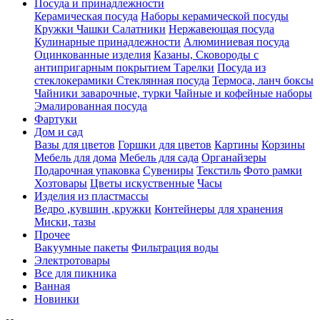
Посуда и принадлежности
Керамическая посуда
Наборы керамической посуды
Кружки Чашки Салатники
Нержавеющая посуда
Кулинарные принадлежности
Алюминиевая посуда
Оцинкованные изделия
Казаны, Сковороды с
антипригарным покрытием
Тарелки
Посуда из
стеклокерамики
Стеклянная посуда
Термоса, ланч боксы
Чайники заварочные, турки
Чайные и кофейные наборы
Эмалированная посуда
Фартуки
Дом и сад
Вазы для цветов
Горшки для цветов
Картины
Корзины
Мебель для дома
Мебель для сада
Органайзеры
Подарочная упаковка
Сувениры
Текстиль
Фото рамки
Хозтовары
Цветы искуственные
Часы
Изделия из пластмассы
Ведро ,кувшин ,кружки
Контейнеры для хранения
Миски, тазы
Прочее
Вакуумные пакеты
Фильтрация воды
Электротовары
Все для пикника
Ванная
Новинки