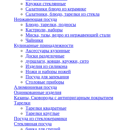
Кружки стеклянные
Салатники блюдо из керамике
Салатники, блюдо, тарелки из стекла
Нержавеющая посуда
Блюдо, тарелки, подносы
Кастрюли, наборы
Миска, тазы, ведро из нержавеющей стали
Чайники
Кулинарные принадлежности
Аксессуары кухонные
Доски разделочные
дуршлаги, ковши, кружки, сито
Изделия из силикона
Ножи и наборы ножей
Посуда для запекания
Столовые приборы
Алюминиевая посуда
Оцинкованные изделия
Казаны, Сковороды с антипригарным покрытием
Тарелки
Тарелки квадратные
Тарелки круглые
Посуда из стеклокерамики
Стеклянная посуда
банка для специй