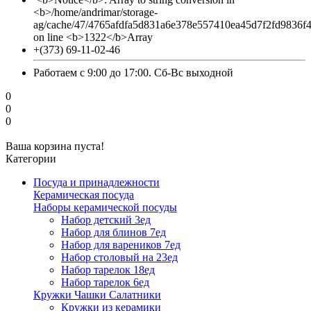
<b>/home/andrimar/storage-
ag/cache/47/4765afdfa5d831a6e378e557410ea45d7f2fd9836f
on line <b>1322</b>Array
+(373) 69-11-02-46
Работаем с 9:00 до 17:00. Сб-Вс выходной
0
0
0
Ваша корзина пуста!
Категории
Посуда и принадлежности
Керамическая посуда
Наборы керамической посуды
Набор детский 3ед
Набор для блинов 7ед
Набор для вареников 7ед
Набор столовый на 23ед
Набор тарелок 18ед
Набор тарелок 6ед
Кружки Чашки Салатники
Кружки из керамики