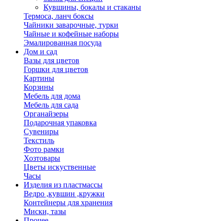
Кувшины, бокалы и стаканы
Термоса, ланч боксы
Чайники заварочные, турки
Чайные и кофейные наборы
Эмалированная посуда
Дом и сад
Вазы для цветов
Горшки для цветов
Картины
Корзины
Мебель для дома
Мебель для сада
Органайзеры
Подарочная упаковка
Сувениры
Текстиль
Фото рамки
Хозтовары
Цветы искуственные
Часы
Изделия из пластмассы
Ведро ,кувшин ,кружки
Контейнеры для хранения
Миски, тазы
Прочее