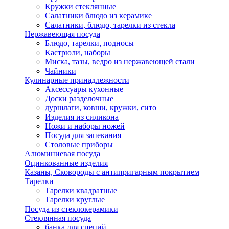
Кружки стеклянные
Салатники блюдо из керамике
Салатники, блюдо, тарелки из стекла
Нержавеющая посуда
Блюдо, тарелки, подносы
Кастрюли, наборы
Миска, тазы, ведро из нержавеющей стали
Чайники
Кулинарные принадлежности
Аксессуары кухонные
Доски разделочные
дуршлаги, ковши, кружки, сито
Изделия из силикона
Ножи и наборы ножей
Посуда для запекания
Столовые приборы
Алюминиевая посуда
Оцинкованные изделия
Казаны, Сковороды с антипригарным покрытием
Тарелки
Тарелки квадратные
Тарелки круглые
Посуда из стеклокерамики
Стеклянная посуда
банка для специй