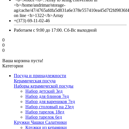
<b>/home/andrimar/storage-
ag/cache/47/4765afdfa5d831a6e378e557410ea45d7f2fd9836f
on line <b>1322</b>Array
+(373) 69-11-02-46
Работаем с 9:00 до 17:00. Сб-Вс выходной
0
0
0
Ваша корзина пуста!
Категории
Посуда и принадлежности
Керамическая посуда
Наборы керамической посуды
Набор детский 3ед
Набор для блинов 7ед
Набор для вареников 7ед
Набор столовый на 23ед
Набор тарелок 18ед
Набор тарелок 6ед
Кружки Чашки Салатники
Кружки из керамики