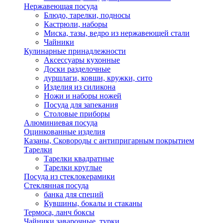
Нержавеющая посуда
Блюдо, тарелки, подносы
Кастрюли, наборы
Миска, тазы, ведро из нержавеющей стали
Чайники
Кулинарные принадлежности
Аксессуары кухонные
Доски разделочные
дуршлаги, ковши, кружки, сито
Изделия из силикона
Ножи и наборы ножей
Посуда для запекания
Столовые приборы
Алюминиевая посуда
Оцинкованные изделия
Казаны, Сковороды с антипригарным покрытием
Тарелки
Тарелки квадратные
Тарелки круглые
Посуда из стеклокерамики
Стеклянная посуда
банка для специй
Кувшины, бокалы и стаканы
Термоса, ланч боксы
Чайники заварочные, турки