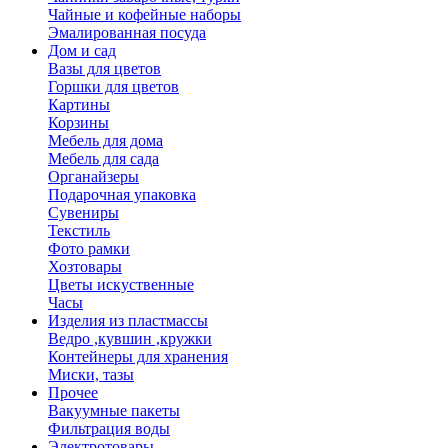
Чайные и кофейные наборы
Эмалированная посуда
Дом и сад
Вазы для цветов
Горшки для цветов
Картины
Корзины
Мебель для дома
Мебель для сада
Органайзеры
Подарочная упаковка
Сувениры
Текстиль
Фото рамки
Хозтовары
Цветы искуственные
Часы
Изделия из пластмассы
Ведро ,кувшин ,кружки
Контейнеры для хранения
Миски, тазы
Прочее
Вакуумные пакеты
Фильтрация воды
Электротовары