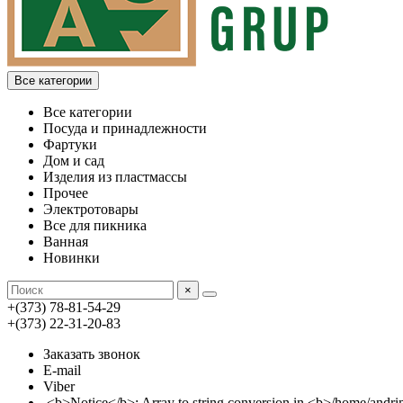
Все категории
Все категории
Посуда и принадлежности
Фартуки
Дом и сад
Изделия из пластмассы
Прочее
Электротовары
Все для пикника
Ванная
Новинки
×
+(373) 78-81-54-29
+(373) 22-31-20-83
Заказать звонок
E-mail
Viber
<b>Notice</b>: Array to string conversion in <b>/home/an