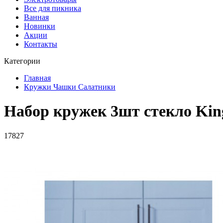
Все для пикника
Ванная
Новинки
Акции
Контакты
Категории
Главная
Кружки Чашки Салатники
Набор кружек 3шт стекло King
17827