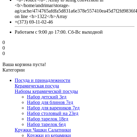
<b>/home/andrimar/storage-
ag/cache/47/4765afdfa5d831a6e378e557410ea45d7f2fd9836f
on line <b>1322</b>Array
+(373) 69-11-02-46
Работаем с 9:00 до 17:00. Сб-Вс выходной
0
0
0
Ваша корзина пуста!
Категории
Посуда и принадлежности
Керамическая посуда
Наборы керамической посуды
Набор детский 3ед
Набор для блинов 7ед
Набор для вареников 7ед
Набор столовый на 23ед
Набор тарелок 18ед
Набор тарелок 6ед
Кружки Чашки Салатники
Кружки из керамики