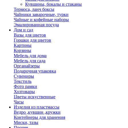
Кувшины, бокалы и стаканы
Термоса, ланч боксы
Чайники заварочные, турки
Чайные и кофейные наборы
Эмалированная посуда
Дом и сад
Вазы для цветов
Горшки для цветов
Картины
Корзины
Мебель для дома
Мебель для сада
Органайзеры
Подарочная упаковка
Сувениры
Текстиль
Фото рамки
Хозтовары
Цветы искуственные
Часы
Изделия из пластмассы
Ведро ,кувшин ,кружки
Контейнеры для хранения
Миски, тазы
Прочее