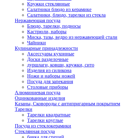
Кружки стеклянные
Салатники блюдо из керамике
Салатники, блюдо, тарелки из стекла
Нержавеющая посуда
Блюдо, тарелки, подносы
Кастрюли, наборы
Миска, тазы, ведро из нержавеющей стали
Чайники
Кулинарные принадлежности
Аксессуары кухонные
Доски разделочные
дуршлаги, ковши, кружки, сито
Изделия из силикона
Ножи и наборы ножей
Посуда для запекания
Столовые приборы
Алюминиевая посуда
Оцинкованные изделия
Казаны, Сковороды с антипригарным покрытием
Тарелки
Тарелки квадратные
Тарелки круглые
Посуда из стеклокерамики
Стеклянная посуда
банка для специй