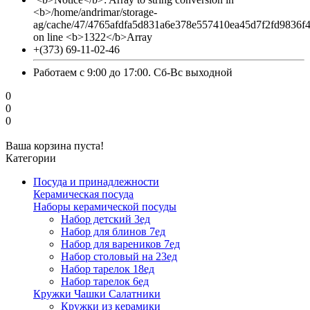
<b>/home/andrimar/storage-
ag/cache/47/4765afdfa5d831a6e378e557410ea45d7f2fd9836f
on line <b>1322</b>Array
+(373) 69-11-02-46
Работаем с 9:00 до 17:00. Сб-Вс выходной
0
0
0
Ваша корзина пуста!
Категории
Посуда и принадлежности
Керамическая посуда
Наборы керамической посуды
Набор детский 3ед
Набор для блинов 7ед
Набор для вареников 7ед
Набор столовый на 23ед
Набор тарелок 18ед
Набор тарелок 6ед
Кружки Чашки Салатники
Кружки из керамики