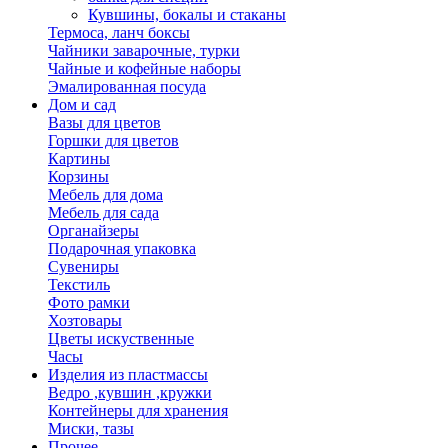
Кувшины, бокалы и стаканы
Термоса, ланч боксы
Чайники заварочные, турки
Чайные и кофейные наборы
Эмалированная посуда
Дом и сад
Вазы для цветов
Горшки для цветов
Картины
Корзины
Мебель для дома
Мебель для сада
Органайзеры
Подарочная упаковка
Сувениры
Текстиль
Фото рамки
Хозтовары
Цветы искуственные
Часы
Изделия из пластмассы
Ведро ,кувшин ,кружки
Контейнеры для хранения
Миски, тазы
Прочее