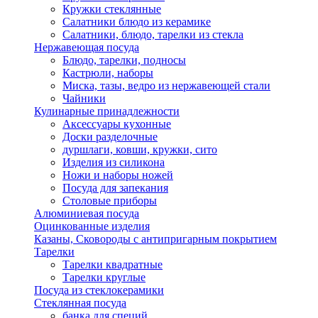
Кружки стеклянные
Салатники блюдо из керамике
Салатники, блюдо, тарелки из стекла
Нержавеющая посуда
Блюдо, тарелки, подносы
Кастрюли, наборы
Миска, тазы, ведро из нержавеющей стали
Чайники
Кулинарные принадлежности
Аксессуары кухонные
Доски разделочные
дуршлаги, ковши, кружки, сито
Изделия из силикона
Ножи и наборы ножей
Посуда для запекания
Столовые приборы
Алюминиевая посуда
Оцинкованные изделия
Казаны, Сковороды с антипригарным покрытием
Тарелки
Тарелки квадратные
Тарелки круглые
Посуда из стеклокерамики
Стеклянная посуда
банка для специй