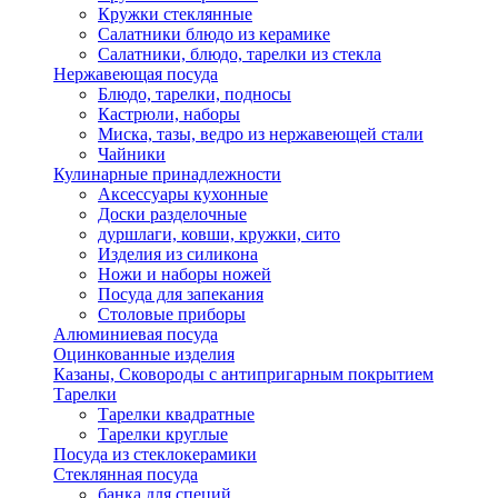
Кружки стеклянные
Салатники блюдо из керамике
Салатники, блюдо, тарелки из стекла
Нержавеющая посуда
Блюдо, тарелки, подносы
Кастрюли, наборы
Миска, тазы, ведро из нержавеющей стали
Чайники
Кулинарные принадлежности
Аксессуары кухонные
Доски разделочные
дуршлаги, ковши, кружки, сито
Изделия из силикона
Ножи и наборы ножей
Посуда для запекания
Столовые приборы
Алюминиевая посуда
Оцинкованные изделия
Казаны, Сковороды с антипригарным покрытием
Тарелки
Тарелки квадратные
Тарелки круглые
Посуда из стеклокерамики
Стеклянная посуда
банка для специй