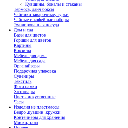
Кувшины, бокалы и стаканы
Термоса, ланч боксы
Чайники заварочные, турки
Чайные и кофейные наборы
Эмалированная посуда
Дом и сад
Вазы для цветов
Горшки для цветов
Картины
Корзины
Мебель для дома
Мебель для сада
Органайзеры
Подарочная упаковка
Сувениры
Текстиль
Фото рамки
Хозтовары
Цветы искуственные
Часы
Изделия из пластмассы
Ведро ,кувшин ,кружки
Контейнеры для хранения
Миски, тазы
Прочее