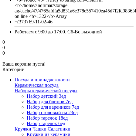
<b>/home/andrimar/storage-
ag/cache/47/4765afdfa5d831a6e378e557410ea45d7f2fd9836f
on line <b>1322</b>Array
+(373) 69-11-02-46
Работаем с 9:00 до 17:00. Сб-Вс выходной
0
0
0
Ваша корзина пуста!
Категории
Посуда и принадлежности
Керамическая посуда
Наборы керамической посуды
Набор детский 3ед
Набор для блинов 7ед
Набор для вареников 7ед
Набор столовый на 23ед
Набор тарелок 18ед
Набор тарелок 6ед
Кружки Чашки Салатники
Кружки из керамики