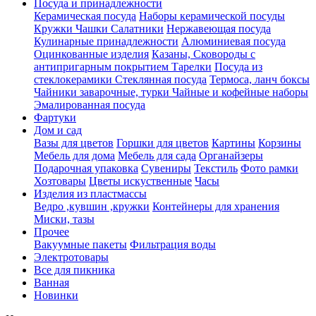
Посуда и принадлежности
Керамическая посуда
Наборы керамической посуды
Кружки Чашки Салатники
Нержавеющая посуда
Кулинарные принадлежности
Алюминиевая посуда
Оцинкованные изделия
Казаны, Сковороды с
антипригарным покрытием
Тарелки
Посуда из
стеклокерамики
Стеклянная посуда
Термоса, ланч боксы
Чайники заварочные, турки
Чайные и кофейные наборы
Эмалированная посуда
Фартуки
Дом и сад
Вазы для цветов
Горшки для цветов
Картины
Корзины
Мебель для дома
Мебель для сада
Органайзеры
Подарочная упаковка
Сувениры
Текстиль
Фото рамки
Хозтовары
Цветы искуственные
Часы
Изделия из пластмассы
Ведро ,кувшин ,кружки
Контейнеры для хранения
Миски, тазы
Прочее
Вакуумные пакеты
Фильтрация воды
Электротовары
Все для пикника
Ванная
Новинки