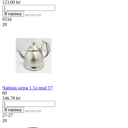
123.00 lei
В корзину
9334
20
Чайник нерж 1.5л mod T7
60
246.78 lei
В корзину
27-27
20