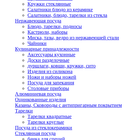
Кружки стеклянные
Салатники блюдо из керамике
Салатники, блюдо, тарелки из стекла
Нержавеющая посуда
Блюдо, тарелки, подносы
Кастрюли, наборы
Миска, тазы, ведро из нержавеющей стали
Чайники
Кулинарные принадлежности
Аксессуары кухонные
Доски разделочные
дуршлаги, ковши, кружки, сито
Изделия из силикона
Ножи и наборы ножей
Посуда для запекания
Столовые приборы
Алюминиевая посуда
Оцинкованные изделия
Казаны, Сковороды с антипригарным покрытием
Тарелки
Тарелки квадратные
Тарелки круглые
Посуда из стеклокерамики
Стеклянная посуда
банка для специй