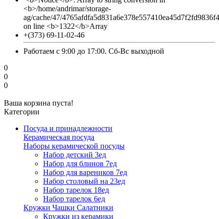
<b>/home/andrimar/storage-
ag/cache/47/4765afdfa5d831a6e378e557410ea45d7f2fd9836f
on line <b>1322</b>Array
+(373) 69-11-02-46
Работаем с 9:00 до 17:00. Сб-Вс выходной
0
0
0
Ваша корзина пуста!
Категории
Посуда и принадлежности
Керамическая посуда
Наборы керамической посуды
Набор детский 3ед
Набор для блинов 7ед
Набор для вареников 7ед
Набор столовый на 23ед
Набор тарелок 18ед
Набор тарелок 6ед
Кружки Чашки Салатники
Кружки из керамики