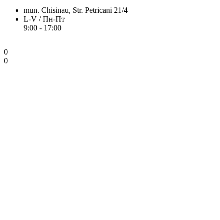
mun. Chisinau, Str. Petricani 21/4
L-V / Пн-Пт
9:00 - 17:00
0
0