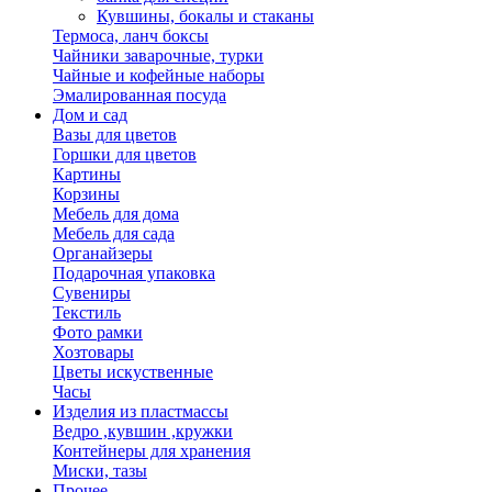
Кувшины, бокалы и стаканы
Термоса, ланч боксы
Чайники заварочные, турки
Чайные и кофейные наборы
Эмалированная посуда
Дом и сад
Вазы для цветов
Горшки для цветов
Картины
Корзины
Мебель для дома
Мебель для сада
Органайзеры
Подарочная упаковка
Сувениры
Текстиль
Фото рамки
Хозтовары
Цветы искуственные
Часы
Изделия из пластмассы
Ведро ,кувшин ,кружки
Контейнеры для хранения
Миски, тазы
Прочее