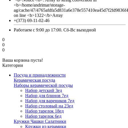
<b>/home/andrimar/storage-
ag/cache/47/4765afdfa5d831a6e378e557410ea45d7f2fd9836f
on line <b>1322</b>Array
+(373) 69-11-02-46
Работаем с 9:00 до 17:00. Сб-Вс выходной
0
0
0
Ваша корзина пуста!
Категории
Посуда и принадлежности
Керамическая посуда
Наборы керамической посуды
Набор детский 3ед
Набор для блинов 7ед
Набор для вареников 7ед
Набор столовый на 23ед
Набор тарелок 18ед
Набор тарелок 6ед
Кружки Чашки Салатники
Кружки из керамики