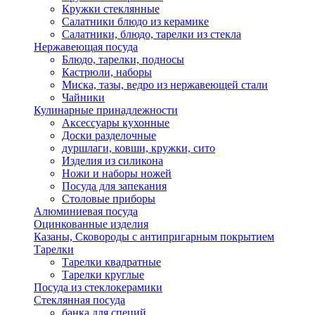
Кружки стеклянные
Салатники блюдо из керамике
Салатники, блюдо, тарелки из стекла
Нержавеющая посуда
Блюдо, тарелки, подносы
Кастрюли, наборы
Миска, тазы, ведро из нержавеющей стали
Чайники
Кулинарные принадлежности
Аксессуары кухонные
Доски разделочные
дуршлаги, ковши, кружки, сито
Изделия из силикона
Ножи и наборы ножей
Посуда для запекания
Столовые приборы
Алюминиевая посуда
Оцинкованные изделия
Казаны, Сковороды с антипригарным покрытием
Тарелки
Тарелки квадратные
Тарелки круглые
Посуда из стеклокерамики
Стеклянная посуда
банка для специй