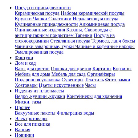
Посуда и принадлежности
Керамическая посуда
Наборы керамической посуды
Кружки Чашки Салатники
Нержавеющая посуда
Кулинарные принадлежности
Алюминиевая посуда
Оцинкованные изделия
Казаны, Сковороды с
антипригарным покрытием
Тарелки
Посуда из
стеклокерамики
Стеклянная посуда
Термоса, ланч боксы
Чайники заварочные, турки
Чайные и кофейные наборы
Эмалированная посуда
Фартуки
Дом и сад
Вазы для цветов
Горшки для цветов
Картины
Корзины
Мебель для дома
Мебель для сада
Органайзеры
Подарочная упаковка
Сувениры
Текстиль
Фото рамки
Хозтовары
Цветы искуственные
Часы
Изделия из пластмассы
Ведро ,кувшин ,кружки
Контейнеры для хранения
Миски, тазы
Прочее
Вакуумные пакеты
Фильтрация воды
Электротовары
Все для пикника
Ванная
Новинки