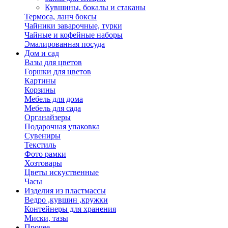
Кувшины, бокалы и стаканы
Термоса, ланч боксы
Чайники заварочные, турки
Чайные и кофейные наборы
Эмалированная посуда
Дом и сад
Вазы для цветов
Горшки для цветов
Картины
Корзины
Мебель для дома
Мебель для сада
Органайзеры
Подарочная упаковка
Сувениры
Текстиль
Фото рамки
Хозтовары
Цветы искуственные
Часы
Изделия из пластмассы
Ведро ,кувшин ,кружки
Контейнеры для хранения
Миски, тазы
Прочее