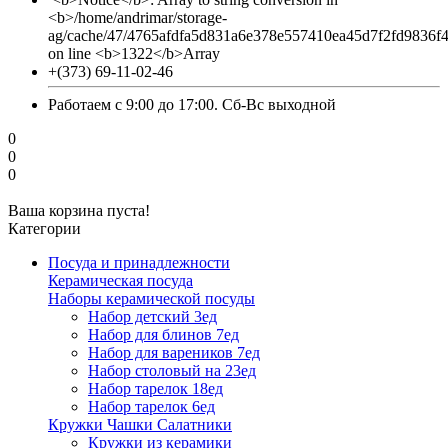
<b>/home/andrimar/storage-
ag/cache/47/4765afdfa5d831a6e378e557410ea45d7f2fd9836f
on line <b>1322</b>Array
+(373) 69-11-02-46
Работаем с 9:00 до 17:00. Сб-Вс выходной
0
0
0
Ваша корзина пуста!
Категории
Посуда и принадлежности
Керамическая посуда
Наборы керамической посуды
Набор детский 3ед
Набор для блинов 7ед
Набор для вареников 7ед
Набор столовый на 23ед
Набор тарелок 18ед
Набор тарелок 6ед
Кружки Чашки Салатники
Кружки из керамики