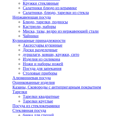
Кружки стеклянные
Салатники блюдо из керамике
Салатники, блюдо, тарелки из стекла
Нержавеющая посуда
Блюдо, тарелки, подносы
Кастрюли, наборы
Миска, тазы, ведро из нержавеющей стали
Чайники
Кулинарные принадлежности
Аксессуары кухонные
Доски разделочные
дуршлаги, ковши, кружки, сито
Изделия из силикона
Ножи и наборы ножей
Посуда для запекания
Столовые приборы
Алюминиевая посуда
Оцинкованные изделия
Казаны, Сковороды с антипригарным покрытием
Тарелки
Тарелки квадратные
Тарелки круглые
Посуда из стеклокерамики
Стеклянная посуда
банка для специй