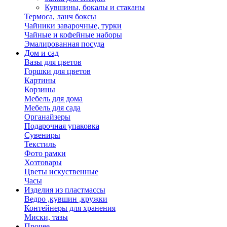
Кувшины, бокалы и стаканы
Термоса, ланч боксы
Чайники заварочные, турки
Чайные и кофейные наборы
Эмалированная посуда
Дом и сад
Вазы для цветов
Горшки для цветов
Картины
Корзины
Мебель для дома
Мебель для сада
Органайзеры
Подарочная упаковка
Сувениры
Текстиль
Фото рамки
Хозтовары
Цветы искуственные
Часы
Изделия из пластмассы
Ведро ,кувшин ,кружки
Контейнеры для хранения
Миски, тазы
Прочее