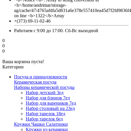
<b>/home/andrimar/storage-
ag/cache/47/4765afdfa5d831a6e378e557410ea45d7f2fd9836f
on line <b>1322</b>Array
+(373) 69-11-02-46
Работаем с 9:00 до 17:00. Сб-Вс выходной
0
0
0
Ваша корзина пуста!
Категории
Посуда и принадлежности
Керамическая посуда
Наборы керамической посуды
Набор детский 3ед
Набор для блинов 7ед
Набор для вареников 7ед
Набор столовый на 23ед
Набор тарелок 18ед
Набор тарелок 6ед
Кружки Чашки Салатники
Кружки из керамики