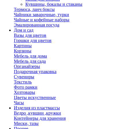
Кувшины, бокалы и стаканы
Термоса, ланч боксы
Чайники заварочные, турки
Чайные и кофейные наборы
Эмалированная посуда
Дом и сад
Вазы для цветов
Горшки для цветов
Картины
Корзины
Мебель для дома
Мебель для сада
Органайзеры
Подарочная упаковка
Сувениры
Текстиль
Фото рамки
Хозтовары
Цветы искуственные
Часы
Изделия из пластмассы
Ведро ,кувшин ,кружки
Контейнеры для хранения
Миски, тазы
Прочее