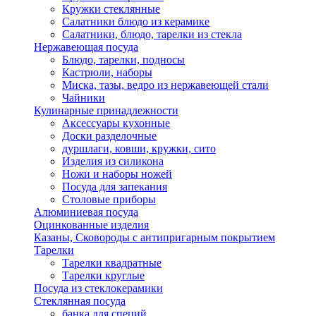
Кружки стеклянные
Салатники блюдо из керамике
Салатники, блюдо, тарелки из стекла
Нержавеющая посуда
Блюдо, тарелки, подносы
Кастрюли, наборы
Миска, тазы, ведро из нержавеющей стали
Чайники
Кулинарные принадлежности
Аксессуары кухонные
Доски разделочные
дуршлаги, ковши, кружки, сито
Изделия из силикона
Ножи и наборы ножей
Посуда для запекания
Столовые приборы
Алюминиевая посуда
Оцинкованные изделия
Казаны, Сковороды с антипригарным покрытием
Тарелки
Тарелки квадратные
Тарелки круглые
Посуда из стеклокерамики
Стеклянная посуда
банка для специй