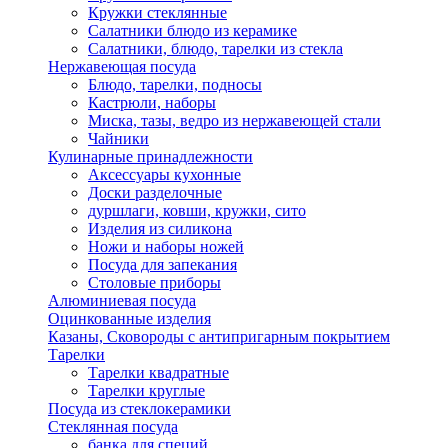
Кружки стеклянные
Салатники блюдо из керамике
Салатники, блюдо, тарелки из стекла
Нержавеющая посуда
Блюдо, тарелки, подносы
Кастрюли, наборы
Миска, тазы, ведро из нержавеющей стали
Чайники
Кулинарные принадлежности
Аксессуары кухонные
Доски разделочные
дуршлаги, ковши, кружки, сито
Изделия из силикона
Ножи и наборы ножей
Посуда для запекания
Столовые приборы
Алюминиевая посуда
Оцинкованные изделия
Казаны, Сковороды с антипригарным покрытием
Тарелки
Тарелки квадратные
Тарелки круглые
Посуда из стеклокерамики
Стеклянная посуда
банка для специй