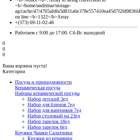
<b>/home/andrimar/storage-
ag/cache/47/4765afdfa5d831a6e378e557410ea45d7f2fd9836f
on line <b>1322</b>Array
+(373) 69-11-02-46
Работаем с 9:00 до 17:00. Сб-Вс выходной
0
0
0
Ваша корзина пуста!
Категории
Посуда и принадлежности
Керамическая посуда
Наборы керамической посуды
Набор детский 3ед
Набор для блинов 7ед
Набор для вареников 7ед
Набор столовый на 23ед
Набор тарелок 18ед
Набор тарелок 6ед
Кружки Чашки Салатники
Кружки из керамики