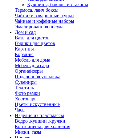
Кувшины, бокалы и стаканы
Термоса, ланч боксы
Чайники заварочные, турки
Чайные и кофейные наборы
Эмалированная посуда
Дом и сад
Вазы для цветов
Горшки для цветов
Картины
Корзины
Мебель для дома
Мебель для сада
Органайзеры
Подарочная упаковка
Сувениры
Текстиль
Фото рамки
Хозтовары
Цветы искуственные
Часы
Изделия из пластмассы
Ведро ,кувшин ,кружки
Контейнеры для хранения
Миски, тазы
Прочее