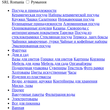
SRL Romania
Румыния
Посуда и принадлежности
Керамическая посуда
Наборы керамической посуды
Кружки Чашки Салатники
Нержавеющая посуда
Кулинарные принадлежности
Алюминиевая посуда
Оцинкованные изделия
Казаны, Сковороды с
антипригарным покрытием
Тарелки
Посуда из
стеклокерамики
Стеклянная посуда
Термоса, ланч боксы
Чайники заварочные, турки
Чайные и кофейные наборы
Эмалированная посуда
Фартуки
Дом и сад
Вазы для цветов
Горшки для цветов
Картины
Корзины
Мебель для дома
Мебель для сада
Органайзеры
Подарочная упаковка
Сувениры
Текстиль
Фото рамки
Хозтовары
Цветы искуственные
Часы
Изделия из пластмассы
Ведро ,кувшин ,кружки
Контейнеры для хранения
Миски, тазы
Прочее
Вакуумные пакеты
Фильтрация воды
Электротовары
Все для пикника
Ванная