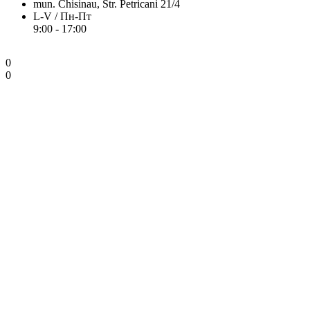
mun. Chisinau, Str. Petricani 21/4
L-V / Пн-Пт
9:00 - 17:00
0
0