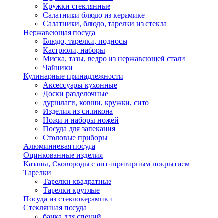
Кружки стеклянные
Салатники блюдо из керамике
Салатники, блюдо, тарелки из стекла
Нержавеющая посуда
Блюдо, тарелки, подносы
Кастрюли, наборы
Миска, тазы, ведро из нержавеющей стали
Чайники
Кулинарные принадлежности
Аксессуары кухонные
Доски разделочные
дуршлаги, ковши, кружки, сито
Изделия из силикона
Ножи и наборы ножей
Посуда для запекания
Столовые приборы
Алюминиевая посуда
Оцинкованные изделия
Казаны, Сковороды с антипригарным покрытием
Тарелки
Тарелки квадратные
Тарелки круглые
Посуда из стеклокерамики
Стеклянная посуда
банка для специй