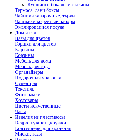
Кувшины, бокалы и стаканы
Термоса, ланч боксы
Чайники заварочные, турки
Чайные и кофейные наборы
Эмалированная посуда
Дом и сад
Вазы для цветов
Горшки для цветов
Картины
Корзины
Мебель для дома
Мебель для сада
Органайзеры
Подарочная упаковка
Сувениры
Текстиль
Фото рамки
Хозтовары
Цветы искуственные
Часы
Изделия из пластмассы
Ведро ,кувшин ,кружки
Контейнеры для хранения
Миски, тазы
Прочее