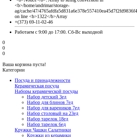
<b>/home/andrimar/storage-
ag/cache/47/4765afdfa5d831a6e378e557410ea45d7f2fd9836f
on line <b>1322</b>Array
+(373) 69-11-02-46
Работаем с 9:00 до 17:00. Сб-Вс выходной
0
0
0
Ваша корзина пуста!
Категории
Посуда и принадлежности
Керамическая посуда
Наборы керамической посуды
Набор детский 3ед
Набор для блинов 7ед
Набор для вареников 7ед
Набор столовый на 23ед
Набор тарелок 18ед
Набор тарелок 6ед
Кружки Чашки Салатники
Кружки из керамики