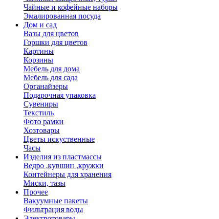
Чайные и кофейные наборы
Эмалированная посуда
Дом и сад
Вазы для цветов
Горшки для цветов
Картины
Корзины
Мебель для дома
Мебель для сада
Органайзеры
Подарочная упаковка
Сувениры
Текстиль
Фото рамки
Хозтовары
Цветы искуственные
Часы
Изделия из пластмассы
Ведро ,кувшин ,кружки
Контейнеры для хранения
Миски, тазы
Прочее
Вакуумные пакеты
Фильтрация воды
Электротовары