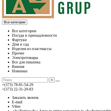
Все категории
Все категории
Посуда и принадлежности
Фартуки
Дом и сад
Изделия из пластмассы
Прочее
Электротовары
Все для пикника
Ванная
Новинки
×
+(373) 78-81-54-29
+(373) 22-31-20-83
Заказать звонок
E-mail
Viber
<b>Notice</b>: Array to string conversion in <b>/home/an