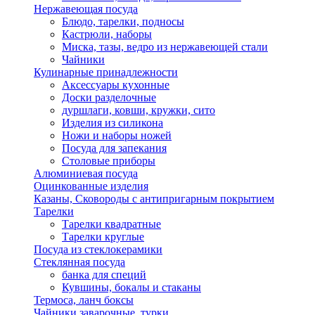
Нержавеющая посуда
Блюдо, тарелки, подносы
Кастрюли, наборы
Миска, тазы, ведро из нержавеющей стали
Чайники
Кулинарные принадлежности
Аксессуары кухонные
Доски разделочные
дуршлаги, ковши, кружки, сито
Изделия из силикона
Ножи и наборы ножей
Посуда для запекания
Столовые приборы
Алюминиевая посуда
Оцинкованные изделия
Казаны, Сковороды с антипригарным покрытием
Тарелки
Тарелки квадратные
Тарелки круглые
Посуда из стеклокерамики
Стеклянная посуда
банка для специй
Кувшины, бокалы и стаканы
Термоса, ланч боксы
Чайники заварочные, турки