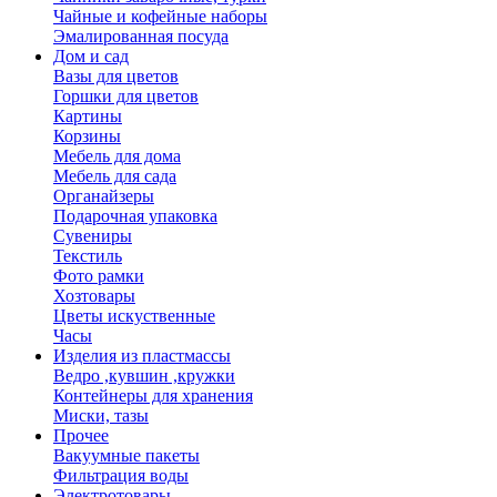
Чайные и кофейные наборы
Эмалированная посуда
Дом и сад
Вазы для цветов
Горшки для цветов
Картины
Корзины
Мебель для дома
Мебель для сада
Органайзеры
Подарочная упаковка
Сувениры
Текстиль
Фото рамки
Хозтовары
Цветы искуственные
Часы
Изделия из пластмассы
Ведро ,кувшин ,кружки
Контейнеры для хранения
Миски, тазы
Прочее
Вакуумные пакеты
Фильтрация воды
Электротовары