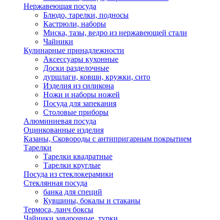
Нержавеющая посуда
Блюдо, тарелки, подносы
Кастрюли, наборы
Миска, тазы, ведро из нержавеющей стали
Чайники
Кулинарные принадлежности
Аксессуары кухонные
Доски разделочные
дуршлаги, ковши, кружки, сито
Изделия из силикона
Ножи и наборы ножей
Посуда для запекания
Столовые приборы
Алюминиевая посуда
Оцинкованные изделия
Казаны, Сковороды с антипригарным покрытием
Тарелки
Тарелки квадратные
Тарелки круглые
Посуда из стеклокерамики
Стеклянная посуда
банка для специй
Кувшины, бокалы и стаканы
Термоса, ланч боксы
Чайники заварочные, турки