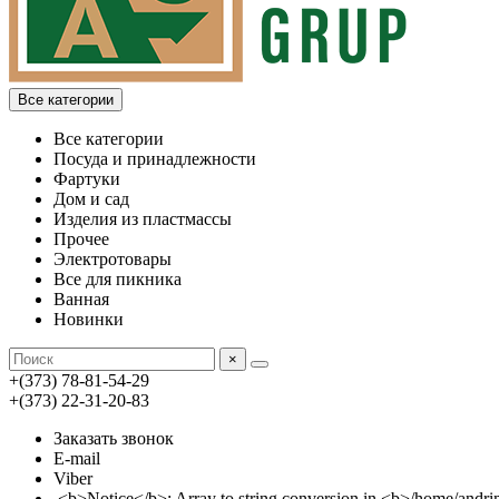
Все категории
Все категории
Посуда и принадлежности
Фартуки
Дом и сад
Изделия из пластмассы
Прочее
Электротовары
Все для пикника
Ванная
Новинки
×
+(373) 78-81-54-29
+(373) 22-31-20-83
Заказать звонок
E-mail
Viber
<b>Notice</b>: Array to string conversion in <b>/home/an