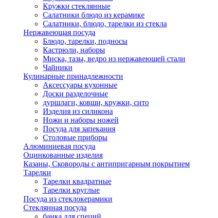
Кружки стеклянные
Салатники блюдо из керамике
Салатники, блюдо, тарелки из стекла
Нержавеющая посуда
Блюдо, тарелки, подносы
Кастрюли, наборы
Миска, тазы, ведро из нержавеющей стали
Чайники
Кулинарные принадлежности
Аксессуары кухонные
Доски разделочные
дуршлаги, ковши, кружки, сито
Изделия из силикона
Ножи и наборы ножей
Посуда для запекания
Столовые приборы
Алюминиевая посуда
Оцинкованные изделия
Казаны, Сковороды с антипригарным покрытием
Тарелки
Тарелки квадратные
Тарелки круглые
Посуда из стеклокерамики
Стеклянная посуда
банка для специй