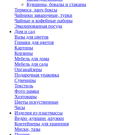
Кувшины, бокалы и стаканы
Термоса, ланч боксы
Чайники заварочные, турки
Чайные и кофейные наборы
Эмалированная посуда
Дом и сад
Вазы для цветов
Горшки для цветов
Картины
Корзины
Мебель для дома
Мебель для сада
Органайзеры
Подарочная упаковка
Сувениры
Текстиль
Фото рамки
Хозтовары
Цветы искуственные
Часы
Изделия из пластмассы
Ведро ,кувшин ,кружки
Контейнеры для хранения
Миски, тазы
Прочее