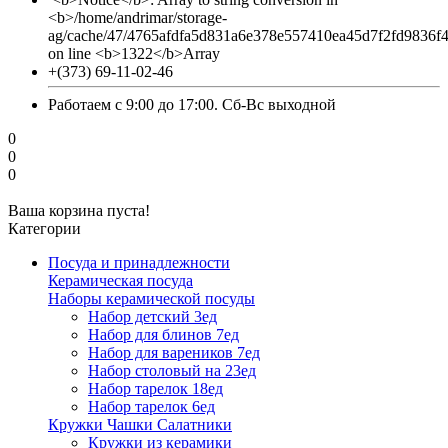
<b>/home/andrimar/storage-
ag/cache/47/4765afdfa5d831a6e378e557410ea45d7f2fd9836f
on line <b>1322</b>Array
+(373) 69-11-02-46
Работаем с 9:00 до 17:00. Сб-Вс выходной
0
0
0
Ваша корзина пуста!
Категории
Посуда и принадлежности
Керамическая посуда
Наборы керамической посуды
Набор детский 3ед
Набор для блинов 7ед
Набор для вареников 7ед
Набор столовый на 23ед
Набор тарелок 18ед
Набор тарелок 6ед
Кружки Чашки Салатники
Кружки из керамики