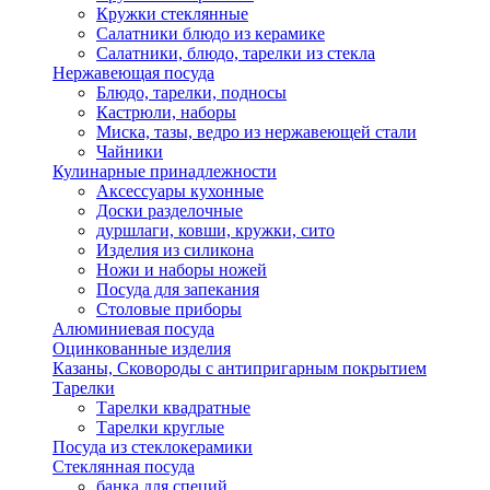
Кружки стеклянные
Салатники блюдо из керамике
Салатники, блюдо, тарелки из стекла
Нержавеющая посуда
Блюдо, тарелки, подносы
Кастрюли, наборы
Миска, тазы, ведро из нержавеющей стали
Чайники
Кулинарные принадлежности
Аксессуары кухонные
Доски разделочные
дуршлаги, ковши, кружки, сито
Изделия из силикона
Ножи и наборы ножей
Посуда для запекания
Столовые приборы
Алюминиевая посуда
Оцинкованные изделия
Казаны, Сковороды с антипригарным покрытием
Тарелки
Тарелки квадратные
Тарелки круглые
Посуда из стеклокерамики
Стеклянная посуда
банка для специй