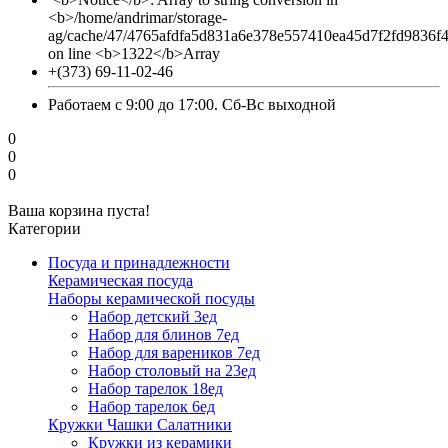
<b>/home/andrimar/storage-
ag/cache/47/4765afdfa5d831a6e378e557410ea45d7f2fd9836f
on line <b>1322</b>Array
+(373) 69-11-02-46
Работаем с 9:00 до 17:00. Сб-Вс выходной
0
0
0
Ваша корзина пуста!
Категории
Посуда и принадлежности
Керамическая посуда
Наборы керамической посуды
Набор детский 3ед
Набор для блинов 7ед
Набор для вареников 7ед
Набор столовый на 23ед
Набор тарелок 18ед
Набор тарелок 6ед
Кружки Чашки Салатники
Кружки из керамики