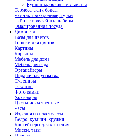
Кувшины, бокалы и стаканы
Термоса, ланч боксы
Чайники заварочные, турки
Чайные и кофейные наборы
Эмалированная посуда
Дом и сад
Вазы для цветов
Горшки для цветов
Картины
Корзины
Мебель для дома
Мебель для сада
Органайзеры
Подарочная упаковка
Сувениры
Текстиль
Фото рамки
Хозтовары
Цветы искуственные
Часы
Изделия из пластмассы
Ведро ,кувшин ,кружки
Контейнеры для хранения
Миски, тазы
Прочее