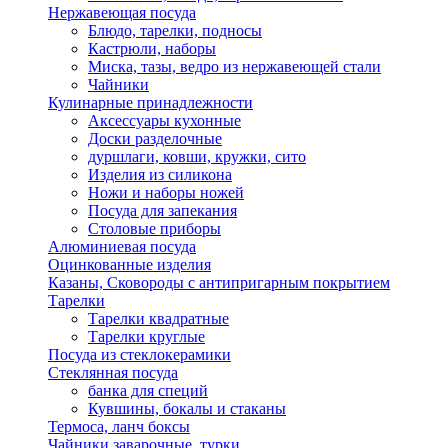
Нержавеющая посуда
Блюдо, тарелки, подносы
Кастрюли, наборы
Миска, тазы, ведро из нержавеющей стали
Чайники
Кулинарные принадлежности
Аксессуары кухонные
Доски разделочные
дуршлаги, ковши, кружки, сито
Изделия из силикона
Ножи и наборы ножей
Посуда для запекания
Столовые приборы
Алюминиевая посуда
Оцинкованные изделия
Казаны, Сковороды с антипригарным покрытием
Тарелки
Тарелки квадратные
Тарелки круглые
Посуда из стеклокерамики
Стеклянная посуда
банка для специй
Кувшины, бокалы и стаканы
Термоса, ланч боксы
Чайники заварочные, турки