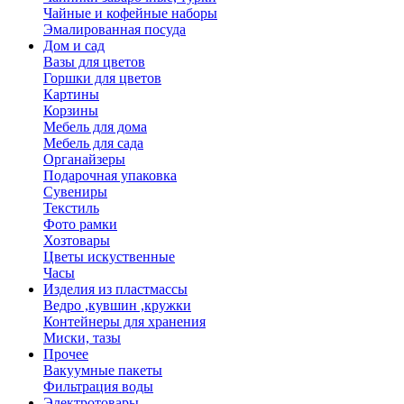
Чайные и кофейные наборы
Эмалированная посуда
Дом и сад
Вазы для цветов
Горшки для цветов
Картины
Корзины
Мебель для дома
Мебель для сада
Органайзеры
Подарочная упаковка
Сувениры
Текстиль
Фото рамки
Хозтовары
Цветы искуственные
Часы
Изделия из пластмассы
Ведро ,кувшин ,кружки
Контейнеры для хранения
Миски, тазы
Прочее
Вакуумные пакеты
Фильтрация воды
Электротовары