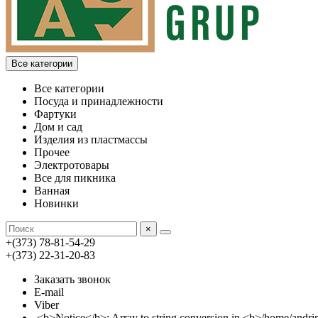
Все категории
Все категории
Посуда и принадлежности
Фартуки
Дом и сад
Изделия из пластмассы
Прочее
Электротовары
Все для пикника
Ванная
Новинки
×
+(373) 78-81-54-29
+(373) 22-31-20-83
Заказать звонок
E-mail
Viber
<b>Notice</b>: Array to string conversion in <b>/home/an