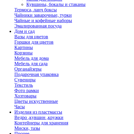
Кувшины, бокалы и стаканы
Термоса, ланч боксы
Чайники заварочные, турки
Чайные и кофейные наборы
Эмалированная посуда
Дом и сад
Вазы для цветов
Горшки для цветов
Картины
Корзины
Мебель для дома
Мебель для сада
Органайзеры
Подарочная упаковка
Сувениры
Текстиль
Фото рамки
Хозтовары
Цветы искуственные
Часы
Изделия из пластмассы
Ведро ,кувшин ,кружки
Контейнеры для хранения
Миски, тазы
Прочее