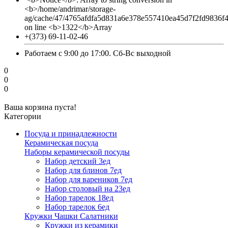
<b>/home/andrimar/storage-
ag/cache/47/4765afdfa5d831a6e378e557410ea45d7f2fd9836f
on line <b>1322</b>Array
+(373) 69-11-02-46
Работаем с 9:00 до 17:00. Сб-Вс выходной
0
0
0
Ваша корзина пуста!
Категории
Посуда и принадлежности
Керамическая посуда
Наборы керамической посуды
Набор детский 3ед
Набор для блинов 7ед
Набор для вареников 7ед
Набор столовый на 23ед
Набор тарелок 18ед
Набор тарелок 6ед
Кружки Чашки Салатники
Кружки из керамики