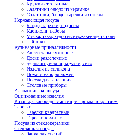
Кружки стеклянные
Салатники блюдо из керамике
Салатники, блюдо, тарелки из стекла
Нержавеющая посуда
Блюдо, тарелки, подносы
Кастрюли, наборы
Миска, тазы, ведро из нержавеющей стали
Чайники
Кулинарные принадлежности
Аксессуары кухонные
Доски разделочные
дуршлаги, ковши, кружки, сито
Изделия из силикона
Ножи и наборы ножей
Посуда для запекания
Столовые приборы
Алюминиевая посуда
Оцинкованные изделия
Казаны, Сковороды с антипригарным покрытием
Тарелки
Тарелки квадратные
Тарелки круглые
Посуда из стеклокерамики
Стеклянная посуда
банка для специй