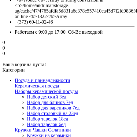
<b>/home/andrimar/storage-
ag/cache/47/4765afdfa5d831a6e378e557410ea45d7f2fd9836f
on line <b>1322</b>Array
+(373) 69-11-02-46
Работаем с 9:00 до 17:00. Сб-Вс выходной
0
0
0
Ваша корзина пуста!
Категории
Посуда и принадлежности
Керамическая посуда
Наборы керамической посуды
Набор детский 3ед
Набор для блинов 7ед
Набор для вареников 7ед
Набор столовый на 23ед
Набор тарелок 18ед
Набор тарелок 6ед
Кружки Чашки Салатники
Кружки из керамики