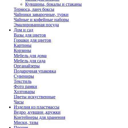
Кувшины, бокалы и стаканы
Термоса, ланч боксы
Чайники заварочные, турки
Чайные и кофейные наборы
Эмалированная посуда
Дом и сад
Вазы для цветов
Горшки для цветов
Картины
Корзины
Мебель для дома
Мебель для сада
Органайзеры
Подарочная упаковка
Сувениры
Текстиль
Фото рамки
Хозтовары
Цветы искуственные
Часы
Изделия из пластмассы
Ведро ,кувшин ,кружки
Контейнеры для хранения
Миски, тазы
Прочее