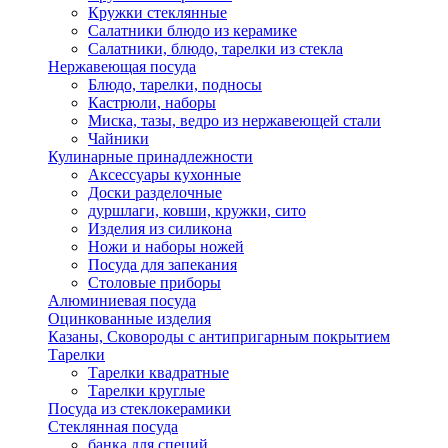
Кружки стеклянные
Салатники блюдо из керамике
Салатники, блюдо, тарелки из стекла
Нержавеющая посуда
Блюдо, тарелки, подносы
Кастрюли, наборы
Миска, тазы, ведро из нержавеющей стали
Чайники
Кулинарные принадлежности
Аксессуары кухонные
Доски разделочные
дуршлаги, ковши, кружки, сито
Изделия из силикона
Ножи и наборы ножей
Посуда для запекания
Столовые приборы
Алюминиевая посуда
Оцинкованные изделия
Казаны, Сковороды с антипригарным покрытием
Тарелки
Тарелки квадратные
Тарелки круглые
Посуда из стеклокерамики
Стеклянная посуда
банка для специй