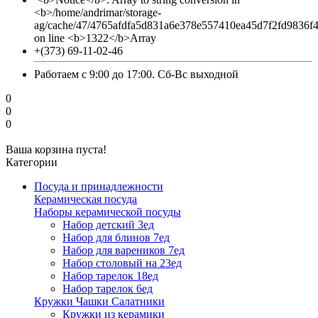
<b>/home/andrimar/storage-
ag/cache/47/4765afdfa5d831a6e378e557410ea45d7f2fd9836f
on line <b>1322</b>Array
+(373) 69-11-02-46
Работаем с 9:00 до 17:00. Сб-Вс выходной
0
0
0
Ваша корзина пуста!
Категории
Посуда и принадлежности
Керамическая посуда
Наборы керамической посуды
Набор детский 3ед
Набор для блинов 7ед
Набор для вареников 7ед
Набор столовый на 23ед
Набор тарелок 18ед
Набор тарелок 6ед
Кружки Чашки Салатники
Кружки из керамики