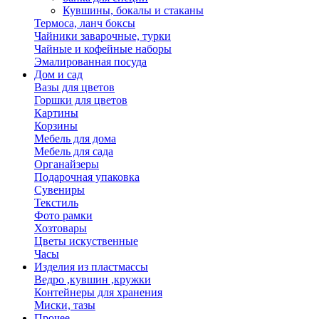
Кувшины, бокалы и стаканы
Термоса, ланч боксы
Чайники заварочные, турки
Чайные и кофейные наборы
Эмалированная посуда
Дом и сад
Вазы для цветов
Горшки для цветов
Картины
Корзины
Мебель для дома
Мебель для сада
Органайзеры
Подарочная упаковка
Сувениры
Текстиль
Фото рамки
Хозтовары
Цветы искуственные
Часы
Изделия из пластмассы
Ведро ,кувшин ,кружки
Контейнеры для хранения
Миски, тазы
Прочее