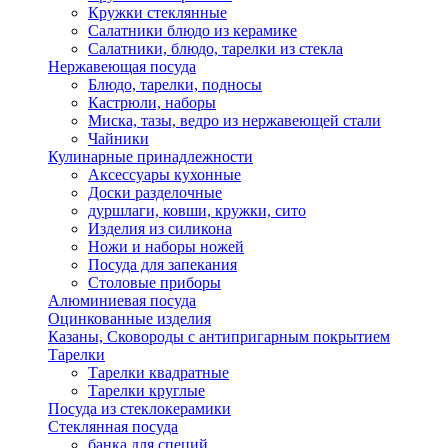
Кружки стеклянные
Салатники блюдо из керамике
Салатники, блюдо, тарелки из стекла
Нержавеющая посуда
Блюдо, тарелки, подносы
Кастрюли, наборы
Миска, тазы, ведро из нержавеющей стали
Чайники
Кулинарные принадлежности
Аксессуары кухонные
Доски разделочные
дуршлаги, ковши, кружки, сито
Изделия из силикона
Ножи и наборы ножей
Посуда для запекания
Столовые приборы
Алюминиевая посуда
Оцинкованные изделия
Казаны, Сковороды с антипригарным покрытием
Тарелки
Тарелки квадратные
Тарелки круглые
Посуда из стеклокерамики
Стеклянная посуда
банка для специй