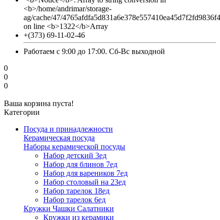
<b>/home/andrimar/storage-
ag/cache/47/4765afdfa5d831a6e378e557410ea45d7f2fd9836f
on line <b>1322</b>Array
+(373) 69-11-02-46
Работаем с 9:00 до 17:00. Сб-Вс выходной
0
0
0
Ваша корзина пуста!
Категории
Посуда и принадлежности
Керамическая посуда
Наборы керамической посуды
Набор детский 3ед
Набор для блинов 7ед
Набор для вареников 7ед
Набор столовый на 23ед
Набор тарелок 18ед
Набор тарелок 6ед
Кружки Чашки Салатники
Кружки из керамики