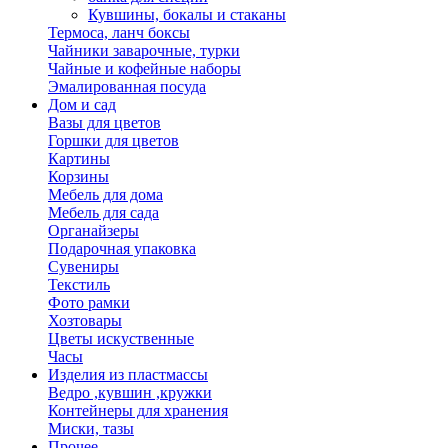
Кувшины, бокалы и стаканы
Термоса, ланч боксы
Чайники заварочные, турки
Чайные и кофейные наборы
Эмалированная посуда
Дом и сад
Вазы для цветов
Горшки для цветов
Картины
Корзины
Мебель для дома
Мебель для сада
Органайзеры
Подарочная упаковка
Сувениры
Текстиль
Фото рамки
Хозтовары
Цветы искуственные
Часы
Изделия из пластмассы
Ведро ,кувшин ,кружки
Контейнеры для хранения
Миски, тазы
Прочее