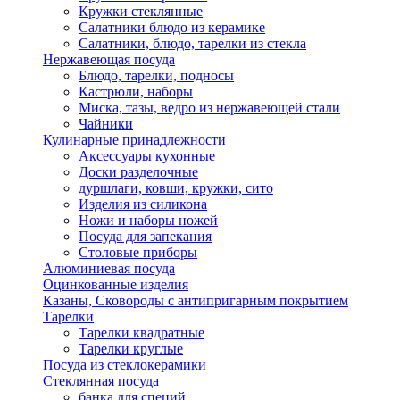
Кружки стеклянные
Салатники блюдо из керамике
Салатники, блюдо, тарелки из стекла
Нержавеющая посуда
Блюдо, тарелки, подносы
Кастрюли, наборы
Миска, тазы, ведро из нержавеющей стали
Чайники
Кулинарные принадлежности
Аксессуары кухонные
Доски разделочные
дуршлаги, ковши, кружки, сито
Изделия из силикона
Ножи и наборы ножей
Посуда для запекания
Столовые приборы
Алюминиевая посуда
Оцинкованные изделия
Казаны, Сковороды с антипригарным покрытием
Тарелки
Тарелки квадратные
Тарелки круглые
Посуда из стеклокерамики
Стеклянная посуда
банка для специй