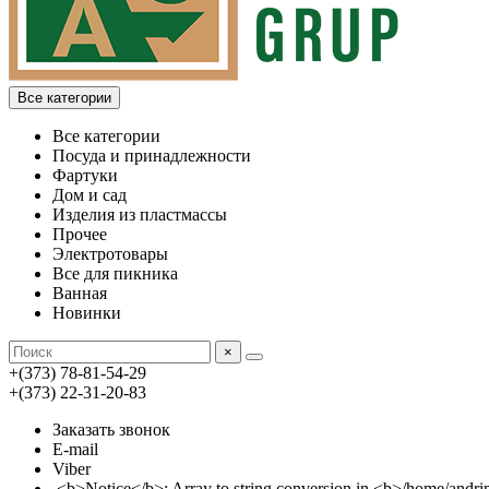
Все категории
Все категории
Посуда и принадлежности
Фартуки
Дом и сад
Изделия из пластмассы
Прочее
Электротовары
Все для пикника
Ванная
Новинки
×
+(373) 78-81-54-29
+(373) 22-31-20-83
Заказать звонок
E-mail
Viber
<b>Notice</b>: Array to string conversion in <b>/home/an