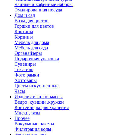
Чайные и кофейные наборы
Эмалированная посуда
Дом и сад
Вазы для цветов
Горшки для цветов
Картины
Корзины
Мебель для дома
Мебель для сада
Органайзеры
Подарочная упаковка
Сувениры
Текстиль
Фото рамки
Хозтовары
Цветы искуственные
Часы
Изделия из пластмассы
Ведро ,кувшин ,кружки
Контейнеры для хранения
Миски, тазы
Прочее
Вакуумные пакеты
Фильтрация воды
Электротовары