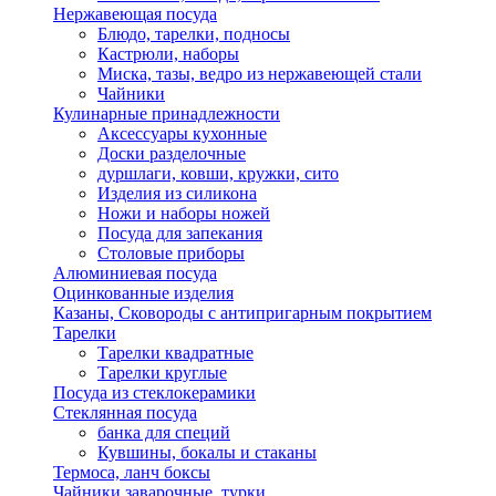
Нержавеющая посуда
Блюдо, тарелки, подносы
Кастрюли, наборы
Миска, тазы, ведро из нержавеющей стали
Чайники
Кулинарные принадлежности
Аксессуары кухонные
Доски разделочные
дуршлаги, ковши, кружки, сито
Изделия из силикона
Ножи и наборы ножей
Посуда для запекания
Столовые приборы
Алюминиевая посуда
Оцинкованные изделия
Казаны, Сковороды с антипригарным покрытием
Тарелки
Тарелки квадратные
Тарелки круглые
Посуда из стеклокерамики
Стеклянная посуда
банка для специй
Кувшины, бокалы и стаканы
Термоса, ланч боксы
Чайники заварочные, турки