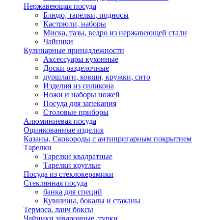
Нержавеющая посуда
Блюдо, тарелки, подносы
Кастрюли, наборы
Миска, тазы, ведро из нержавеющей стали
Чайники
Кулинарные принадлежности
Аксессуары кухонные
Доски разделочные
дуршлаги, ковши, кружки, сито
Изделия из силикона
Ножи и наборы ножей
Посуда для запекания
Столовые приборы
Алюминиевая посуда
Оцинкованные изделия
Казаны, Сковороды с антипригарным покрытием
Тарелки
Тарелки квадратные
Тарелки круглые
Посуда из стеклокерамики
Стеклянная посуда
банка для специй
Кувшины, бокалы и стаканы
Термоса, ланч боксы
Чайники заварочные, турки