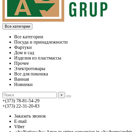
Все категории
Все категории
Посуда и принадлежности
Фартуки
Дом и сад
Изделия из пластмассы
Прочее
Электротовары
Все для пикника
Ванная
Новинки
×
+(373) 78-81-54-29
+(373) 22-31-20-83
Заказать звонок
E-mail
Viber
<b>Notice</b>: Array to string conversion in <b>/home/an