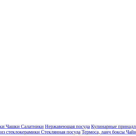
ки Чашки Салатники
Нержавеющая посуда
Кулинарные принадл
 из стеклокерамики
Стеклянная посуда
Термоса, ланч боксы
Чайн