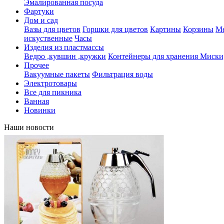
Эмалированная посуда
Фартуки
Дом и сад
Вазы для цветов
Горшки для цветов
Картины
Корзины
Ме
искуственные
Часы
Изделия из пластмассы
Ведро ,кувшин ,кружки
Контейнеры для хранения
Миски,
Прочее
Вакуумные пакеты
Фильтрация воды
Электротовары
Все для пикника
Ванная
Новинки
Наши новости