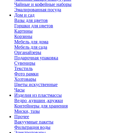
Чайные и кофейные наборы
Эмалированная посуда
Дом и сад
Вазы для цветов
Горшки для цветов
Картины
Корзины
Мебель для дома
Мебель для сада
Органайзеры
Подарочная упаковка
Сувениры
Текстиль
Фото рамки
Хозтовары
Цветы искуственные
Часы
Изделия из пластмассы
Ведро ,кувшин ,кружки
Контейнеры для хранения
Миски, тазы
Прочее
Вакуумные пакеты
Фильтрация воды
Электротовары