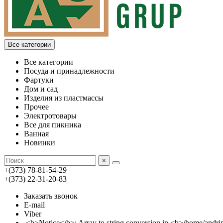
Все категории
Все категории
Посуда и принадлежности
Фартуки
Дом и сад
Изделия из пластмассы
Прочее
Электротовары
Все для пикника
Ванная
Новинки
×
+(373) 78-81-54-29
+(373) 22-31-20-83
Заказать звонок
E-mail
Viber
<b>Notice</b>: Array to string conversion in <b>/home/an