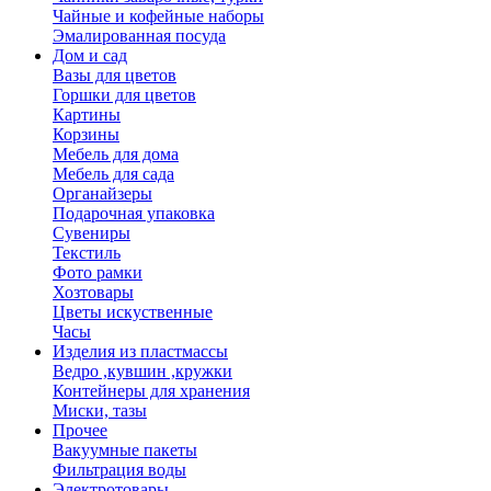
Чайные и кофейные наборы
Эмалированная посуда
Дом и сад
Вазы для цветов
Горшки для цветов
Картины
Корзины
Мебель для дома
Мебель для сада
Органайзеры
Подарочная упаковка
Сувениры
Текстиль
Фото рамки
Хозтовары
Цветы искуственные
Часы
Изделия из пластмассы
Ведро ,кувшин ,кружки
Контейнеры для хранения
Миски, тазы
Прочее
Вакуумные пакеты
Фильтрация воды
Электротовары