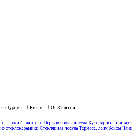
hce Турция
Китай
ОСЗ Россия
ки Чашки Салатники
Нержавеющая посуда
Кулинарные принадл
 из стеклокерамики
Стеклянная посуда
Термоса, ланч боксы
Чайн