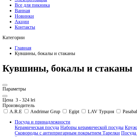
Все для пикника
Ванная
Новинки
Акции
Контакты
Категории
Главная
Кувшины, бокалы и стаканы
Кувшины, бокалы и стаканы
Параметры
Цена
3
-
324
lei
Производитель
A.R.E
Andrimar Grup
Egipt
LAV Турция
Pasaba
Посуда и принадлежности
Керамическая посуда
Наборы керамической посуды
Круж
Сковороды с антипригарным покрытием
Тарелки
Посуда