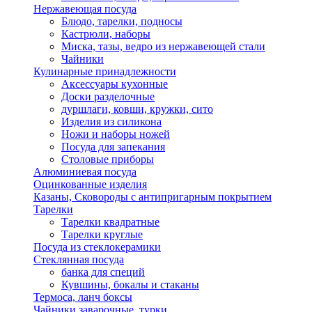
Нержавеющая посуда
Блюдо, тарелки, подносы
Кастрюли, наборы
Миска, тазы, ведро из нержавеющей стали
Чайники
Кулинарные принадлежности
Аксессуары кухонные
Доски разделочные
дуршлаги, ковши, кружки, сито
Изделия из силикона
Ножи и наборы ножей
Посуда для запекания
Столовые приборы
Алюминиевая посуда
Оцинкованные изделия
Казаны, Сковороды с антипригарным покрытием
Тарелки
Тарелки квадратные
Тарелки круглые
Посуда из стеклокерамики
Стеклянная посуда
банка для специй
Кувшины, бокалы и стаканы
Термоса, ланч боксы
Чайники заварочные, турки