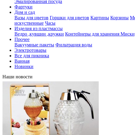
Эмалированная посуда
Фартуки
Дом и сад
Вазы для цветов
Горшки для цветов
Картины
Корзины
Ме
искуственные
Часы
Изделия из пластмассы
Ведро ,кувшин ,кружки
Контейнеры для хранения
Миски,
Прочее
Вакуумные пакеты
Фильтрация воды
Электротовары
Все для пикника
Ванная
Новинки
Наши новости