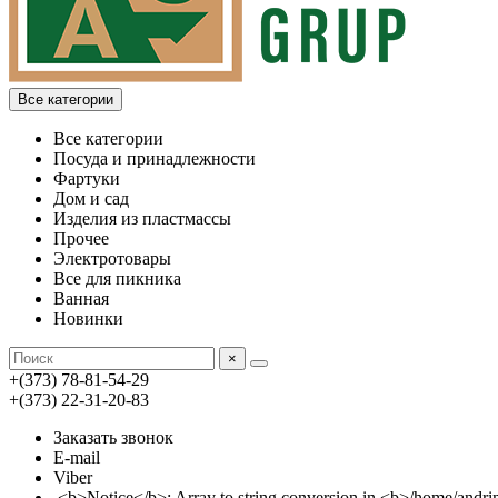
Все категории
Все категории
Посуда и принадлежности
Фартуки
Дом и сад
Изделия из пластмассы
Прочее
Электротовары
Все для пикника
Ванная
Новинки
×
+(373) 78-81-54-29
+(373) 22-31-20-83
Заказать звонок
E-mail
Viber
<b>Notice</b>: Array to string conversion in <b>/home/an