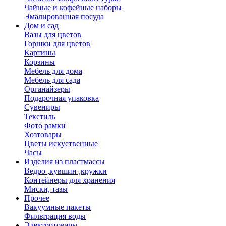
Чайные и кофейные наборы
Эмалированная посуда
Дом и сад
Вазы для цветов
Горшки для цветов
Картины
Корзины
Мебель для дома
Мебель для сада
Органайзеры
Подарочная упаковка
Сувениры
Текстиль
Фото рамки
Хозтовары
Цветы искуственные
Часы
Изделия из пластмассы
Ведро ,кувшин ,кружки
Контейнеры для хранения
Миски, тазы
Прочее
Вакуумные пакеты
Фильтрация воды
Электротовары