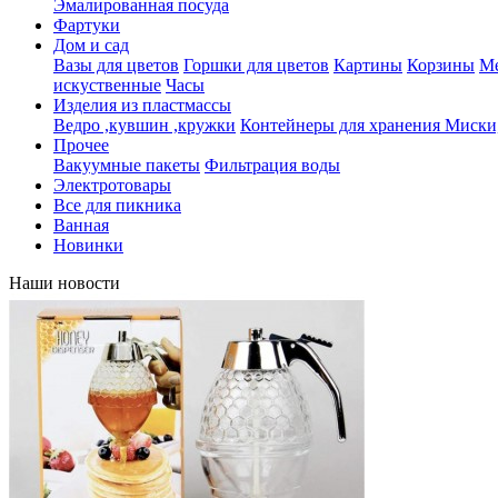
Эмалированная посуда
Фартуки
Дом и сад
Вазы для цветов
Горшки для цветов
Картины
Корзины
Ме
искуственные
Часы
Изделия из пластмассы
Ведро ,кувшин ,кружки
Контейнеры для хранения
Миски,
Прочее
Вакуумные пакеты
Фильтрация воды
Электротовары
Все для пикника
Ванная
Новинки
Наши новости