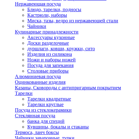
Нержавеющая посуда
Блюдо, тарелки, подносы
Кастрюли, наборы
Миска, тазы, ведро из нержавеющей стали
Чайники
Кулинарные принадлежности
Аксессуары кухонные
Доски разделочные
дуршлаги, ковши, кружки, сито
Изделия из силикона
Ножи и наборы ножей
Посуда для запекания
Столовые приборы
Алюминиевая посуда
Оцинкованные изделия
Казаны, Сковороды с антипригарным покрытием
Тарелки
Тарелки квадратные
Тарелки круглые
Посуда из стеклокерамики
Стеклянная посуда
банка для специй
Кувшины, бокалы и стаканы
Термоса, ланч боксы
Чайники заварочные, турки