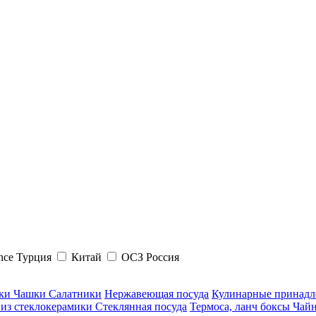
hce Турция
Китай
ОСЗ Россия
ки Чашки Салатники
Нержавеющая посуда
Кулинарные принадл
 из стеклокерамики
Стеклянная посуда
Термоса, ланч боксы
Чайн