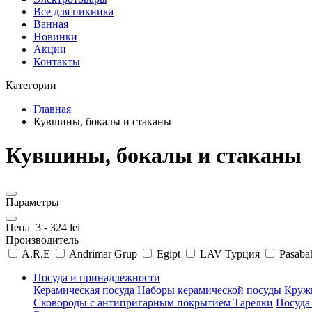
Все для пикника
Ванная
Новинки
Акции
Контакты
Категории
Главная
Кувшины, бокалы и стаканы
Кувшины, бокалы и стаканы
Параметры
Цена
3
-
324
lei
Производитель
A.R.E
Andrimar Grup
Egipt
LAV Турция
Pasaba
Посуда и принадлежности
Керамическая посуда
Наборы керамической посуды
Круж
Сковороды с антипригарным покрытием
Тарелки
Посуда